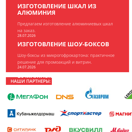
ИЗГОТОВЛЕНИЕ ШКАЛ ИЗ
АЛЮМИНИЯ
Предлагаем изготовление алюминиевых шкал
на заказ.
28.07.2026
ИЗГОТОВЛЕНИЕ ШОУ-БОКСОВ
Шоу-боксы из микрогофрокартона: практичное
решение для промоакций и витрин.
24.07.2026
БУМАЖНЫЕ ПАКЕТЫ НА ЗАКАЗ
НАШИ ПАРТНЕРЫ:
ООО «РПК «БрендПринт» изготавливает
эксклюзивные брендированные пакеты.
20.07.2026
16 ЛЕТ РПК «БРЕНДПРИНТ»
16 лет создаём то, что замечают: рекламно-
производственная компания «БрендПринт»
отмечает день рождения.