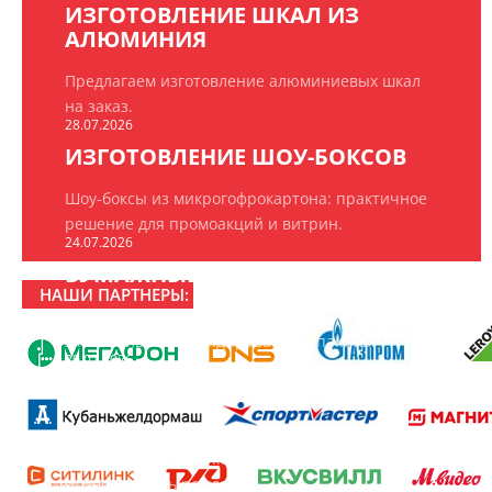
ИЗГОТОВЛЕНИЕ ШКАЛ ИЗ
АЛЮМИНИЯ
Предлагаем изготовление алюминиевых шкал
на заказ.
28.07.2026
ИЗГОТОВЛЕНИЕ ШОУ-БОКСОВ
Шоу-боксы из микрогофрокартона: практичное
решение для промоакций и витрин.
24.07.2026
БУМАЖНЫЕ ПАКЕТЫ НА ЗАКАЗ
НАШИ ПАРТНЕРЫ:
ООО «РПК «БрендПринт» изготавливает
эксклюзивные брендированные пакеты.
20.07.2026
16 ЛЕТ РПК «БРЕНДПРИНТ»
16 лет создаём то, что замечают: рекламно-
производственная компания «БрендПринт»
отмечает день рождения.