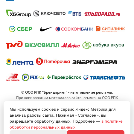
© ООО РПК "Брендпринт" - изготовление рекламы.
При копировании материалов сайта, ссылка на ООО РПК
"Брендпринт" обязательна.
Мы используем cookies и сервис Яндекс.Метрика для
анализа работы сайта. Нажимая «Согласен», вы
8 (800) 555-11-42
разрешаете обработку данных. Подробнее —
в политике
(Звонок по РФ бесплатный)
обработки персональных данных
.
info@brand-print.ru