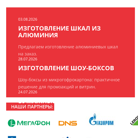
03.08.2026
ИЗГОТОВЛЕНИЕ ШКАЛ ИЗ
АЛЮМИНИЯ
Предлагаем изготовление алюминиевых шкал
на заказ.
28.07.2026
ИЗГОТОВЛЕНИЕ ШОУ-БОКСОВ
Шоу-боксы из микрогофрокартона: практичное
решение для промоакций и витрин.
24.07.2026
БУМАЖНЫЕ ПАКЕТЫ НА ЗАКАЗ
НАШИ ПАРТНЕРЫ:
ООО «РПК «БрендПринт» изготавливает
эксклюзивные брендированные пакеты.
20.07.2026
16 ЛЕТ РПК «БРЕНДПРИНТ»