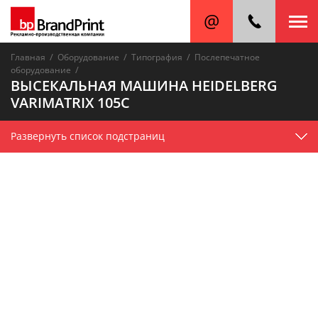
/
/
/
Главная
Оборудование
Типография
Послепечатное
/
оборудование
ВЫСЕКАЛЬНАЯ МАШИНА HEIDELBERG
VARIMATRIX 105C
Развернуть список подстраниц