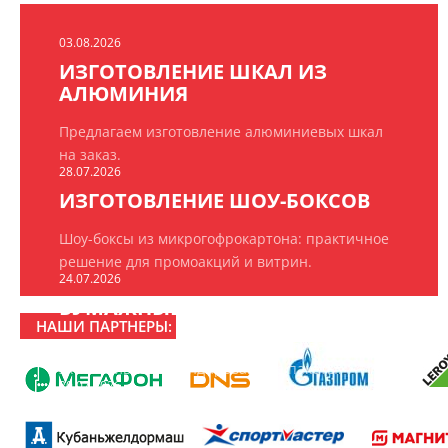
03.08.2026
ИЗГОТОВЛЕНИЕ ШКАЛ ИЗ
АЛЮМИНИЯ
Предлагаем изготовление алюминиевых шкал
на заказ.
28.07.2026
ИЗГОТОВЛЕНИЕ ШОУ-БОКСОВ
Шоу-боксы из микрогофрокартона: практичное
решение для промоакций и витрин.
24.07.2026
БУМАЖНЫЕ ПАКЕТЫ НА ЗАКАЗ
НАШИ ПАРТНЕРЫ:
ООО «РПК «БрендПринт» изготавливает
эксклюзивные брендированные пакеты.
20.07.2026
16 ЛЕТ РПК «БРЕНДПРИНТ»