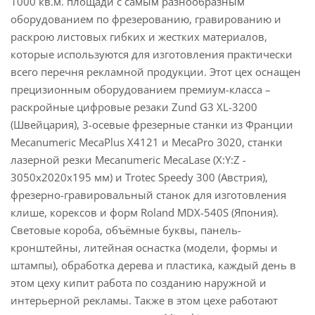
1000 кв.м. площади с самым разнообразным
оборудованием по фрезерованию, гравированию и
раскрою листовых гибких и жестких материалов,
которые используются для изготовления практически
всего перечня рекламной продукции. Этот цех оснащен
прецизионным оборудованием премиум-класса –
раскройные цифровые резаки Zund G3 XL-3200
(Швейцария), 3-осевые фрезерные станки из Франции
Mecanumeric MecaPlus X4121 и MecaPro 3020, станки
лазерной резки Mecanumeric MecaLase (X:Y:Z -
3050x2020x195 мм) и Trotec Speedy 300 (Австрия),
фрезерно-гравировальный станок для изготовления
клише, корексов и форм Roland MDX-540S (Япония).
Световые короба, объёмные буквы, панель-
кронштейны, литейная оснастка (модели, формы и
штампы), обработка дерева и пластика, каждый день в
этом цеху кипит работа по созданию наружной и
интерьерной рекламы. Также в этом цехе работают