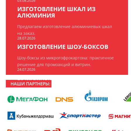
03.08.2026
ИЗГОТОВЛЕНИЕ ШКАЛ ИЗ
АЛЮМИНИЯ
Предлагаем изготовление алюминиевых шкал
на заказ.
28.07.2026
ИЗГОТОВЛЕНИЕ ШОУ-БОКСОВ
Шоу-боксы из микрогофрокартона: практичное
решение для промоакций и витрин.
24.07.2026
БУМАЖНЫЕ ПАКЕТЫ НА ЗАКАЗ
НАШИ ПАРТНЕРЫ:
ООО «РПК «БрендПринт» изготавливает
эксклюзивные брендированные пакеты.
20.07.2026
16 ЛЕТ РПК «БРЕНДПРИНТ»
16 лет создаём то, что замечают: рекламно-
производственная компания «БрендПринт»