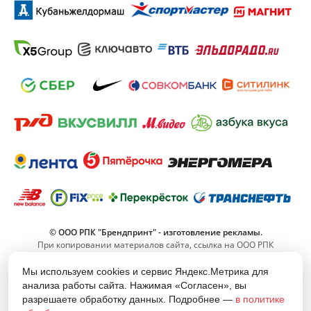
© ООО РПК "Брендпринт" - изготовление рекламы.
При копировании материалов сайта, ссылка на ООО РПК
"Брендпринт" обязательна.
Мы используем cookies и сервис Яндекс.Метрика для
анализа работы сайта. Нажимая «Согласен», вы
8 (800) 555-11-42
разрешаете обработку данных. Подробнее —
в политике
(Звонок по РФ бесплатный)