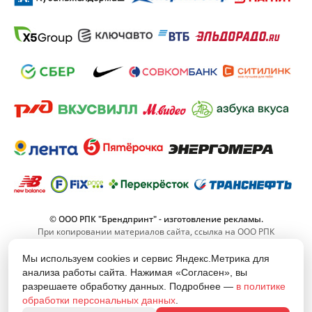
© ООО РПК "Брендпринт" - изготовление рекламы.
При копировании материалов сайта, ссылка на ООО РПК
"Брендпринт" обязательна.
Мы используем cookies и сервис Яндекс.Метрика для
анализа работы сайта. Нажимая «Согласен», вы
8 (800) 555-11-42
разрешаете обработку данных. Подробнее —
в политике
(Звонок по РФ бесплатный)
обработки персональных данных
.
info@brand-print.ru