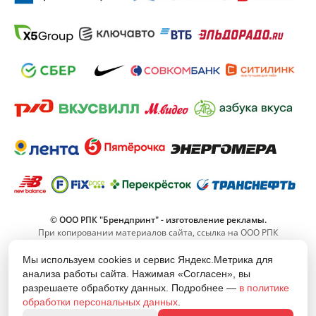
© ООО РПК "Брендпринт" - изготовление рекламы.
При копировании материалов сайта, ссылка на ООО РПК
"Брендпринт" обязательна.
Мы используем cookies и сервис Яндекс.Метрика для
анализа работы сайта. Нажимая «Согласен», вы
8 (800) 555-11-42
разрешаете обработку данных. Подробнее —
в политике
(Звонок по РФ бесплатный)
обработки персональных данных
.
info@brand-print.ru