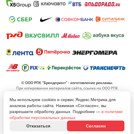
© ООО РПК "Брендпринт" - изготовление рекламы.
При копировании материалов сайта, ссылка на ООО РПК
"Брендпринт" обязательна.
Мы используем cookies и сервис Яндекс.Метрика для
анализа работы сайта. Нажимая «Согласен», вы
8 (800) 555-11-42
разрешаете обработку данных. Подробнее —
в политике
(Звонок по РФ бесплатный)
обработки персональных данных
.
info@brand-print.ru
Отказаться
Согласен