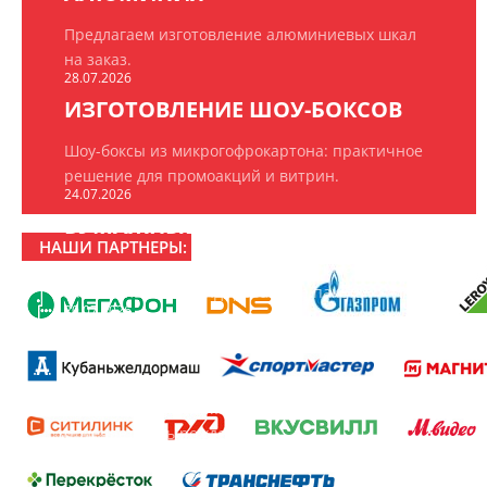
Предлагаем изготовление алюминиевых шкал
на заказ.
28.07.2026
ИЗГОТОВЛЕНИЕ ШОУ-БОКСОВ
Шоу-боксы из микрогофрокартона: практичное
решение для промоакций и витрин.
24.07.2026
БУМАЖНЫЕ ПАКЕТЫ НА ЗАКАЗ
НАШИ ПАРТНЕРЫ:
ООО «РПК «БрендПринт» изготавливает
эксклюзивные брендированные пакеты.
20.07.2026
16 ЛЕТ РПК «БРЕНДПРИНТ»
16 лет создаём то, что замечают: рекламно-
производственная компания «БрендПринт»
отмечает день рождения.