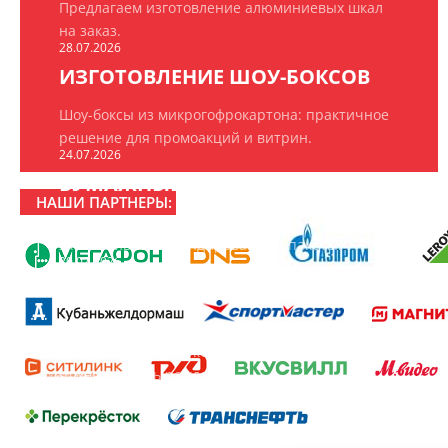
Предлагаем изготовление алюминиевых шкал
на заказ.
28.07.2026
ИЗГОТОВЛЕНИЕ ШОУ-БОКСОВ
Шоу-боксы из микрогофрокартона: практичное
решение для промоакций и витрин.
24.07.2026
БУМАЖНЫЕ ПАКЕТЫ НА ЗАКАЗ
НАШИ ПАРТНЕРЫ:
ООО «РПК «БрендПринт» изготавливает
эксклюзивные брендированные пакеты.
20.07.2026
16 ЛЕТ РПК «БРЕНДПРИНТ»
16 лет создаём то, что замечают: рекламно-
производственная компания «БрендПринт»
отмечает день рождения.