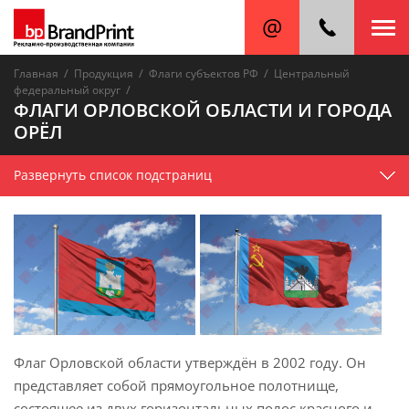
/
/
/
Главная
Продукция
Флаги субъектов РФ
Центральный
/
федеральный округ
ФЛАГИ ОРЛОВСКОЙ ОБЛАСТИ И ГОРОДА
ОРЁЛ
Развернуть список подстраниц
Флаг Орловской области утверждён в 2002 году. Он
представляет собой прямоугольное полотнище,
состоящее из двух горизонтальных полос красного и