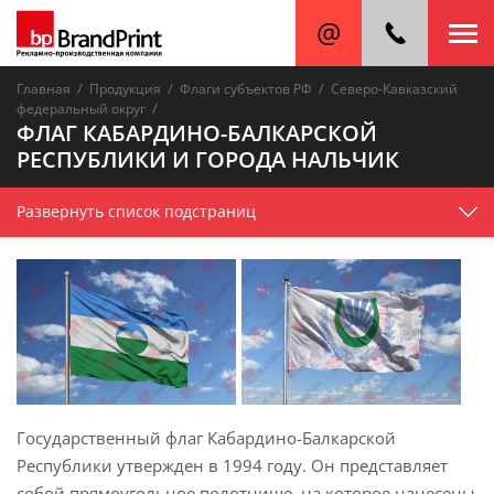
/
/
/
Главная
Продукция
Флаги субъектов РФ
Северо-Кавказский
/
федеральный округ
ФЛАГ КАБАРДИНО-БАЛКАРСКОЙ
РЕСПУБЛИКИ И ГОРОДА НАЛЬЧИК
Развернуть список подстраниц
Государственный флаг Кабардино-Балкарской
Республики утвержден в 1994 году. Он представляет
собой прямоугольное полотнище, на которое нанесены