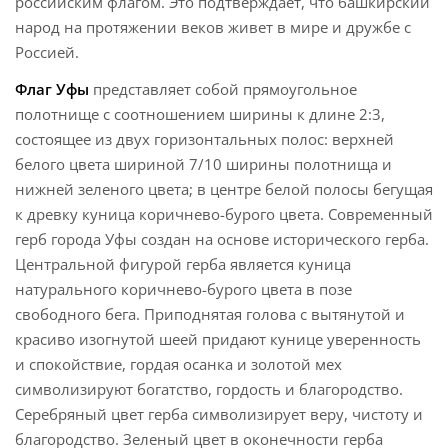
российским флагом. Это подтверждает, что башкирский
народ на протяжении веков живет в мире и дружбе с
Россией.
Флаг Уфы
представляет собой прямоугольное
полотнище с соотношением ширины к длине 2:3,
состоящее из двух горизонтальных полос: верхней
белого цвета шириной 7/10 ширины полотнища и
нижней зеленого цвета; в центре белой полосы бегущая
к древку куница коричнево-бурого цвета. Современный
герб города Уфы создан на основе исторического герба.
Центральной фигурой герба является куница
натурального коричнево-бурого цвета в позе
свободного бега. Приподнятая голова с вытянутой и
красиво изогнутой шеей придают кунице уверенность
и спокойствие, гордая осанка и золотой мех
символизируют богатство, гордость и благородство.
Серебряный цвет герба символизирует веру, чистоту и
благородство. Зеленый цвет в оконечности герба