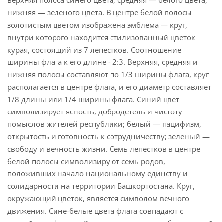
верхняя полоса синего цвета, средняя — белого цвета,
нижняя — зеленого цвета. В центре белой полосы
золотистым цветом изображена эмблема — круг,
внутри которого находится стилизованный цветок
курая, состоящий из 7 лепестков. Соотношение
ширины флага к его длине - 2:3. Верхняя, средняя и
нижняя полосы составляют по 1/3 ширины флага, круг
располагается в центре флага, и его диаметр составляет
1/8 длины или 1/4 ширины флага. Синий цвет
символизирует ясность, добродетель и чистоту
помыслов жителей республики; белый — пацифизм,
открытость и готовность к сотрудничеству; зеленый —
свободу и вечность жизни. Семь лепестков в центре
белой полосы символизируют семь родов,
положивших начало национальному единству и
солидарности на территории Башкортостана. Круг,
окружающий цветок, является символом вечного
движения. Сине-белые цвета флага совпадают с