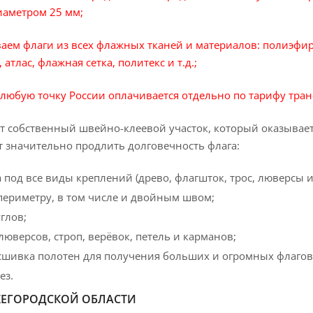
иаметром 25 мм;
аем флаги из всех флажных тканей и материалов: полиэфи
атлас, флажная сетка, политекс и т.д.;
 любую точку России оплачивается отдельно по тарифу тра
ет собственный швейно-клеевой участок, который оказывае
т значительно продлить долговечность флага:
 под все виды креплений (древо, флагшток, трос, люверсы и т
периметру, в том числе и двойным швом;
глов;
люверсов, строп, верёвок, петель и карманов;
 сшивка полотен для получения больших и огромных флагов
ез.
ЕГОРОДСКОЙ ОБЛАСТИ