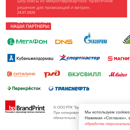
Шоу-боксы из микрогофрокартона: практичное
решение для промоакций и витрин.
24.07.2026
БУМАЖНЫЕ ПАКЕТЫ НА ЗАКАЗ
НАШИ ПАРТНЕРЫ:
ООО «РПК «БрендПринт» изготавливает
эксклюзивные брендированные пакеты.
20.07.2026
16 ЛЕТ РПК «БРЕНДПРИНТ»
16 лет создаём то, что замечают: рекламно-
производственная компания «БрендПринт»
отмечает день рождения.
© ООО РПК "Брендпринт" - изготовление ре
Мы используем cookies
При копировании материалов сайта, ссылк
обязательна.
Нажимая «Согласен», 
обработки персональн