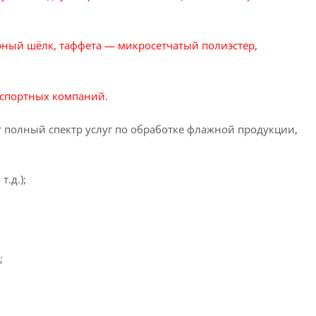
рный шёлк, таффета — микросетчатый полиэстер,
нспортных компаний.
т полный спектр услуг по обработке флажной продукции,
.д.);
;