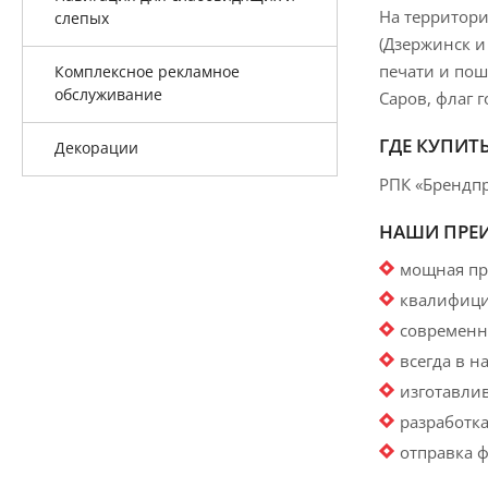
На территори
слепых
(Дзержинск и
печати и пош
Комплексное рекламное
обслуживание
Саров, флаг г
ГДЕ КУПИТ
Декорации
РПК «Брендпр
НАШИ ПРЕ
мощная пр
квалифици
современны
всегда в 
изготавли
разработка
отправка 