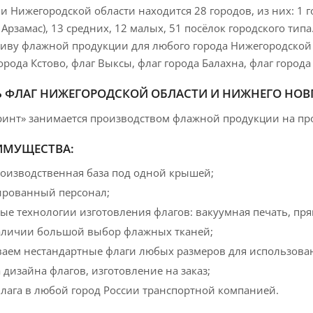
и Нижегородской области находится 28 городов, из них: 1
 Арзамас), 13 средних, 12 малых, 51 посёлок городского тип
иву флажной продукции для любого города Нижегородской о
орода Кстово, флаг Выксы, флаг города Балахна, флаг города
Ь ФЛАГ НИЖЕГОРОДСКОЙ ОБЛАСТИ И НИЖНЕГО НОВ
инт» занимается производством флажной продукции на пр
ИМУЩЕСТВА:
оизводственная база под одной крышей;
рованный персонал;
е технологии изготовления флагов: вакуумная печать, пря
наличии большой выбор флажных тканей;
ваем нестандартные флаги любых размеров для использова
 дизайна флагов, изготовление на заказ;
флага в любой город России транспортной компанией.