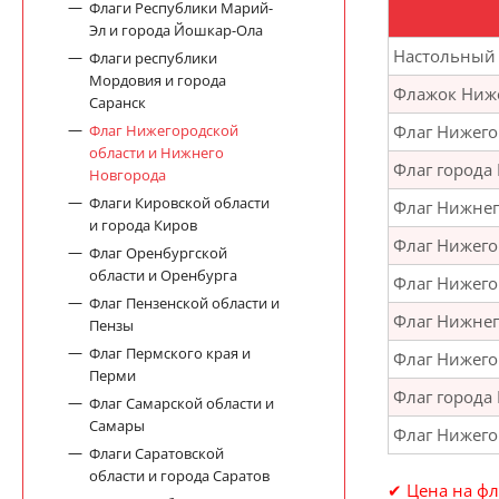
Флаги Республики Марий-
Эл и города Йошкар-Ола
Настольный 
Флаги республики
Мордовия и города
Флажок Ниже
Саранск
Флаг Нижего
Флаг Нижегородской
области и Нижнего
Флаг города
Новгорода
Флаги Кировской области
Флаг Нижнег
и города Киров
Флаг Нижего
Флаг Оренбургской
области и Оренбурга
Флаг Нижего
Флаг Пензенской области и
Флаг Нижнег
Пензы
Флаг Пермского края и
Флаг Нижего
Перми
Флаг города
Флаг Самарской области и
Самары
Флаг Нижего
Флаги Саратовской
области и города Саратов
✔ Цена на фл