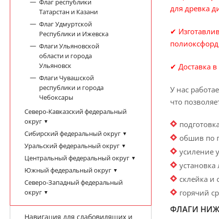
Флаг республики
для древка д
Татарстан и Казани
Флаг Удмуртской
✔ Изготавлив
Республики и Ижевска
полиоксфорд, 
Флаги Ульяновской
области и города
Ульяновск
✔ Доставка в
Флаги Чувашской
республики и города
У нас работа
Чебоксары
что позволяе
Северо-Кавказский федеральный
округ
подготовка
Сибирский федеральный округ
обшив по 
Уральский федеральный округ
усиление у
Центральный федеральный округ
установка 
Южный федеральный округ
склейка и
Северо-Западный федеральный
горячий ср
округ
ФЛАГИ НИЖ
Навигация для слабовидящих и