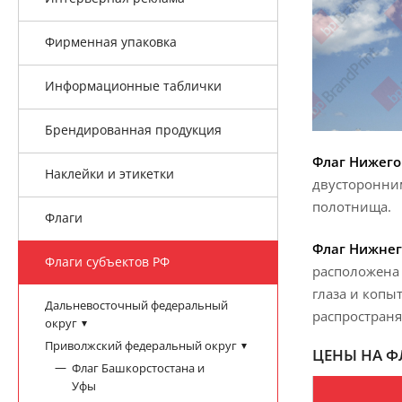
Фирменная упаковка
Информационные таблички
Брендированная продукция
Флаг Нижего
Наклейки и этикетки
двусторонним
полотнища.
Флаги
Флаг Нижнег
Флаги субъектов РФ
расположена 
глаза и копы
Дальневосточный федеральный
распространя
округ
Приволжский федеральный округ
ЦЕНЫ НА Ф
Флаг Башкорстостана и
Уфы