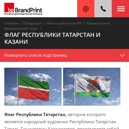
/
/
/
Главная
Продукция
Флаги субъектов РФ
Приволжский
/
федеральный округ
ФЛАГ РЕСПУБЛИКИ ТАТАРСТАН И
КАЗАНИ
Развернуть список подстраниц
Флаг Республики Татарстан,
автором которого
является народный художник Республики Татарстан
Тавиль Гиниатович Хазиахметов, представляет собой