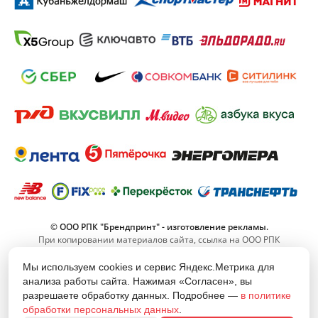
© ООО РПК "Брендпринт" - изготовление рекламы.
При копировании материалов сайта, ссылка на ООО РПК
"Брендпринт" обязательна.
Мы используем cookies и сервис Яндекс.Метрика для
анализа работы сайта. Нажимая «Согласен», вы
8 (800) 555-11-42
разрешаете обработку данных. Подробнее —
в политике
(Звонок по РФ бесплатный)
обработки персональных данных
.
info@brand-print.ru