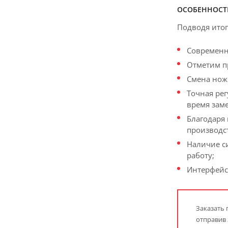
ОСОБЕННОСТ
Подводя итог
Современна
Отметим п
Смена нож
Точная ре
время зам
Благодаря
производс
Наличие с
работу;
Интерфейс 
Заказать
отправив 