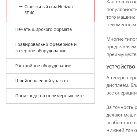
Как только н
Стапельный стол Horizon
популярност
ST-40
того машина 
неизменным д
Печать широкого формата
Многие типог
Гравировально-фрезерное и
предъявляемы
лазерное оборудование
преимуществ
Раскройное оборудование
УСТРОЙСТВО
А теперь пе
Швейно-клеевой участок
дисплеем. Б
все операции
Производство полимерных линз
За точность 
делают машин
особенного в
нижней точке