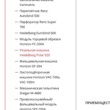
Varimatrix
Переплётчик Renz
Autobind 500
Перфоратор Renz Super
700
Heidelberg Eurobind 600
Модуль торцевой обрезки
Horizon FC-200A
Резальная машина
Heidelberg Polar 92X
Фальцевальная машина
Horizon EF-354
Листоподборочная
машина Horizon VAC-100a,
VAC-100m
Механическая гильотина
Steiger M-4880
Проволокошвейный/
ПРИЕМУЩЕСТ
фальцевальный модуль
Horizon SPF-200A