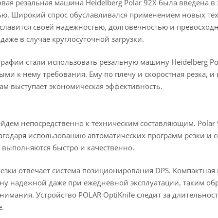
овая резальная машина Heidelberg Polar 92X была введена в 
ью. Широкий спрос обуславливался применением новых тех
славится своей надежностью, долговечностью и превосходн
аже в случае круглосуточной загрузки.
рафии стали использовать резальную машину Heidelberg Pola
ми к нему требования. Ему по плечу и скоростная резка, и
ам выступает экономическая эффективность.
рейдем непосредственно к техническим составляющим. Pol
лагодаря использованию автоматических программ резки и
 выполняются быстро и качественно.
резки отвечает система позиционирования DPS. Компактная
у надежной даже при ежедневной эксплуатации, таким обр
нимания. Устройство POLAR OptiKnife следит за длительнос
.