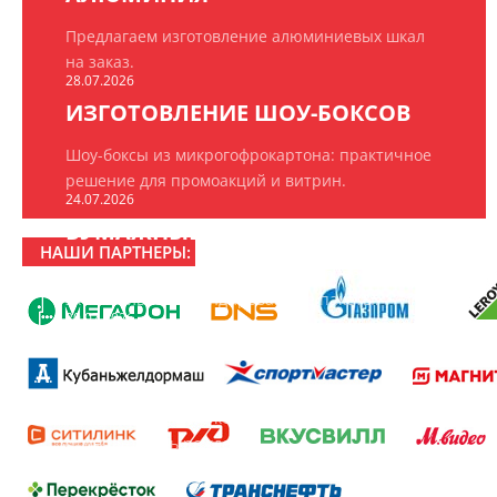
Предлагаем изготовление алюминиевых шкал
на заказ.
28.07.2026
ИЗГОТОВЛЕНИЕ ШОУ-БОКСОВ
Шоу-боксы из микрогофрокартона: практичное
решение для промоакций и витрин.
24.07.2026
БУМАЖНЫЕ ПАКЕТЫ НА ЗАКАЗ
НАШИ ПАРТНЕРЫ:
ООО «РПК «БрендПринт» изготавливает
эксклюзивные брендированные пакеты.
20.07.2026
16 ЛЕТ РПК «БРЕНДПРИНТ»
16 лет создаём то, что замечают: рекламно-
производственная компания «БрендПринт»
отмечает день рождения.