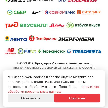
© ООО РПК "Брендпринт" - изготовление рекламы.
При копировании материалов сайта, ссылка на ООО РПК
"Брендпринт" обязательна.
Мы используем cookies и сервис Яндекс.Метрика для
анализа работы сайта. Нажимая «Согласен», вы
8 (800) 555-11-42
разрешаете обработку данных. Подробнее —
в политике
(Звонок по РФ бесплатный)
обработки персональных данных
.
info@brand-print.ru
Отказаться
Согласен