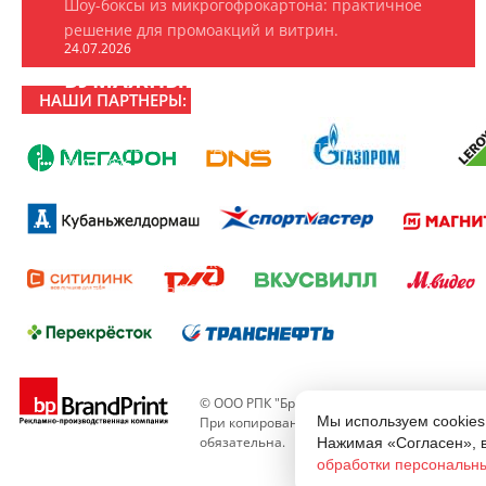
Шоу-боксы из микрогофрокартона: практичное
решение для промоакций и витрин.
24.07.2026
БУМАЖНЫЕ ПАКЕТЫ НА ЗАКАЗ
НАШИ ПАРТНЕРЫ:
ООО «РПК «БрендПринт» изготавливает
эксклюзивные брендированные пакеты.
20.07.2026
16 ЛЕТ РПК «БРЕНДПРИНТ»
16 лет создаём то, что замечают: рекламно-
производственная компания «БрендПринт»
отмечает день рождения.
© ООО РПК "Брендпринт" - изготовление ре
Мы используем cookies
При копировании материалов сайта, ссылк
обязательна.
Нажимая «Согласен», 
обработки персональн