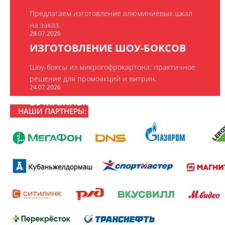
Предлагаем изготовление алюминиевых шкал
на заказ.
28.07.2026
ИЗГОТОВЛЕНИЕ ШОУ-БОКСОВ
Шоу-боксы из микрогофрокартона: практичное
решение для промоакций и витрин.
24.07.2026
БУМАЖНЫЕ ПАКЕТЫ НА ЗАКАЗ
НАШИ ПАРТНЕРЫ:
ООО «РПК «БрендПринт» изготавливает
эксклюзивные брендированные пакеты.
20.07.2026
16 ЛЕТ РПК «БРЕНДПРИНТ»
16 лет создаём то, что замечают: рекламно-
производственная компания «БрендПринт»
отмечает день рождения.