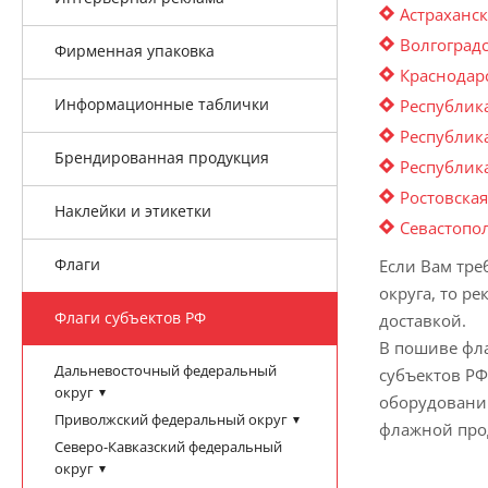
Астраханск
Волгоградс
Фирменная упаковка
Краснодар
Информационные таблички
Республик
Республик
Брендированная продукция
Республик
Ростовская
Наклейки и этикетки
Севастопо
Флаги
Если Вам тре
округа, то р
Флаги субъектов РФ
доставкой.
В пошиве фла
Дальневосточный федеральный
субъектов РФ
округ
оборудовани
Приволжский федеральный округ
флажной про
Северо-Кавказский федеральный
округ