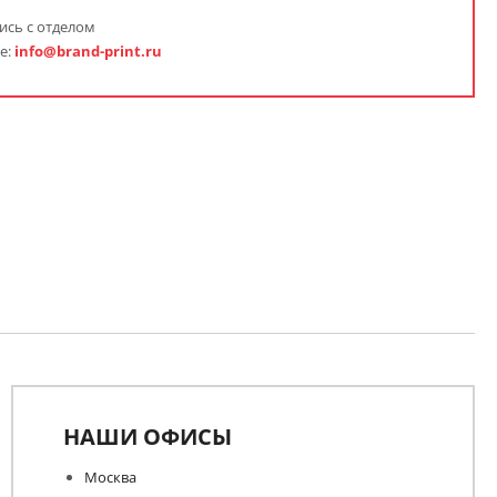
ись с отделом
е:
info@brand-print.ru
НАШИ ОФИСЫ
Москва