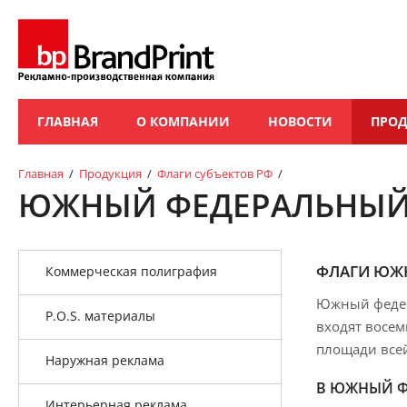
ГЛАВНАЯ
О КОМПАНИИ
НОВОСТИ
ПРО
Главная
/
Продукция
/
Флаги субъектов РФ
/
ЮЖНЫЙ ФЕДЕРАЛЬНЫЙ
ФЛАГИ ЮЖН
Коммерческая полиграфия
Южный федера
P.O.S. материалы
входят восем
площади все
Наружная реклама
В ЮЖНЫЙ Ф
Интерьерная реклама