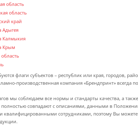
ая область
кая область
ский край
а Адыгея
а Калмыкия
а Крым
 область
ль
буются флаги субъектов – республик или края, городов, р
екламно-производственная компания «Брендпринт» всегда п
гов мы соблюдаем все нормы и стандарты качества, а также
 полностью совпадают с описаниями, данными в Положении
и квалифицированными сотрудниками, поэтому Вы можете 
дукции.