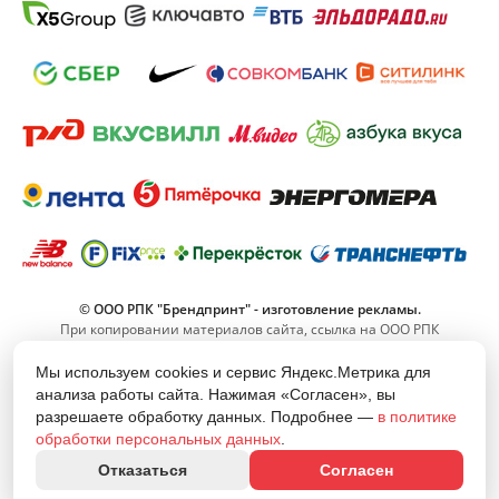
© ООО РПК "Брендпринт" - изготовление рекламы.
При копировании материалов сайта, ссылка на ООО РПК
"Брендпринт" обязательна.
Мы используем cookies и сервис Яндекс.Метрика для
анализа работы сайта. Нажимая «Согласен», вы
8 (800) 555-11-42
разрешаете обработку данных. Подробнее —
в политике
(Звонок по РФ бесплатный)
обработки персональных данных
.
info@brand-print.ru
Отказаться
Согласен