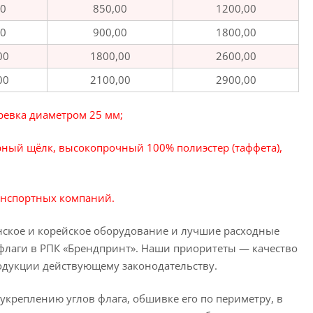
00
850,00
1200,00
00
900,00
1800,00
00
1800,00
2600,00
00
2100,00
2900,00
ревка диаметром 25 мм;
рный щёлк, высокопрочный 100% полиэстер (таффета),
ранспортных компаний.
нское и корейское оборудование и лучшие расходные
 флаги в РПК «Брендпринт». Наши приоритеты — качество
одукции действующему законодательству.
креплению углов флага, обшивке его по периметру, в