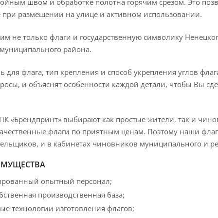
войным швом и обработке полотна горячим срезом. Это поз
 при размещении на улице и активном использовании.
м не только флаги и государственную символику Ненецкого
 муниципального района.
ь для флага, тип крепления и способ укрепления углов фла
росы, и объяснят особенности каждой детали, чтобы Вы с
К «Брендпринт» выбирают как простые жители, так и чино
ачественные флаги по приятным ценам. Поэтому наши флаги
ельщиков, и в кабинетах чиновников муниципального и ре
ИМУЩЕСТВА
рованный опытный персонал;
бственная производственная база;
ые технологии изготовления флагов;