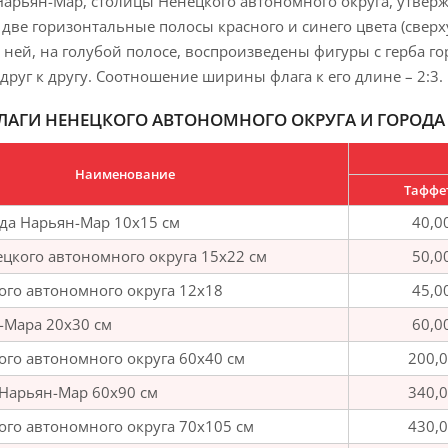
Нарьян-Мар, столицы Ненецкого автономного округа, утверж
две горизонтальные полосы красного и синего цвета (сверх
 ней, на голубой полосе, воспроизведены фигуры с герба го
руг к другу. Соотношение ширины флага к его длине – 2:3.
ЛАГИ НЕНЕЦКОГО АВТОНОМНОГО ОКРУГА И ГОРОДА
Наименование
Таффе
да Нарьян-Мар 10х15 см
40,0
цкого автономного округа 15х22 см
50,0
ого автономного округа 12х18
45,0
-Мара 20х30 см
60,0
ого автономного округа 60х40 см
200,
 Нарьян-Мар 60х90 см
340,
ого автономного округа 70х105 см
430,