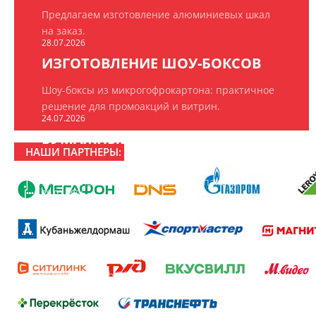
Предлагаем изготовление алюминиевых шкал
на заказ.
28.07.2026
ИЗГОТОВЛЕНИЕ ШОУ-БОКСОВ
Шоу-боксы из микрогофрокартона: практичное
решение для промоакций и витрин.
24.07.2026
БУМАЖНЫЕ ПАКЕТЫ НА ЗАКАЗ
НАШИ ПАРТНЕРЫ:
ООО «РПК «БрендПринт» изготавливает
эксклюзивные брендированные пакеты.
20.07.2026
16 ЛЕТ РПК «БРЕНДПРИНТ»
16 лет создаём то, что замечают: рекламно-
производственная компания «БрендПринт»
отмечает день рождения.