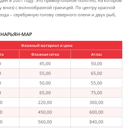
дён в 2001 году. Это прямоугольное полотно, на котором
у вниз) с волнообразной границей. По центру красной
рода – серебряную голову северного оленя и двух рыб,
 НАРЬЯН-МАР
Флажный материал и цена
та
Флажная сетка
Атлас
0
45,00
50,00
0
55,00
65,00
0
50,00
55,00
0
65,00
75,00
00
220,00
300,00
00
450,00
600,00
00
560,00
840,00