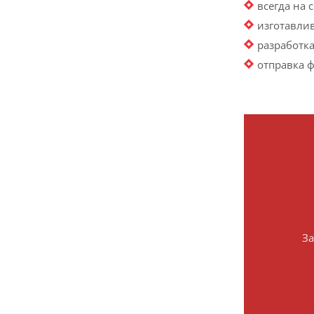
всегда на
изготавли
разработка
отправка 
За