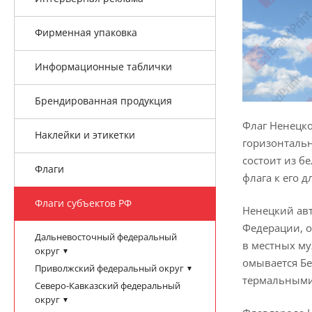
Фирменная упаковка
Информационные таблички
Брендированная продукция
Флаг Ненецко
Наклейки и этикетки
горизонтальн
состоит из б
Флаги
флага к его д
Флаги субъектов РФ
Ненецкий авт
Федерации, о
Дальневосточный федеральный
в местных му
округ
омывается Бе
Приволжский федеральный округ
термальными
Северо-Кавказский федеральный
округ