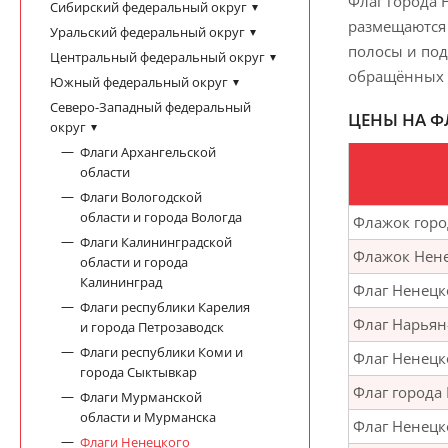
Флаг города 
Сибирский федеральный округ
размещаются 
Уральский федеральный округ
полосы и под
Центральный федеральный округ
обращённых д
Южный федеральный округ
Северо-Западный федеральный
ЦЕНЫ НА Ф
округ
Флаги Архангельской
области
Флаги Вологодской
области и города Вологда
Флажок горо
Флаги Калининградской
Флажок Нене
области и города
Калининград
Флаг Ненецк
Флаги республики Карелия
Флаг Нарьян
и города Петрозаводск
Флаги республики Коми и
Флаг Ненецк
города Сыктывкар
Флаг города
Флаги Мурманской
области и Мурманска
Флаг Ненецк
Флаги Ненецкого