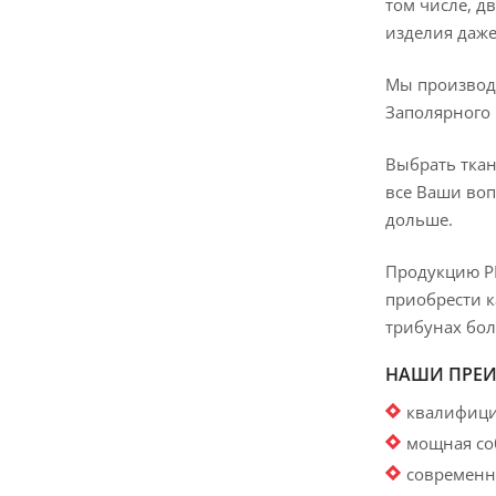
том числе, д
изделия даже
Мы производи
Заполярного
Выбрать ткан
все Ваши воп
дольше.
Продукцию РП
приобрести к
трибунах бол
НАШИ ПРЕ
квалифици
мощная со
современн