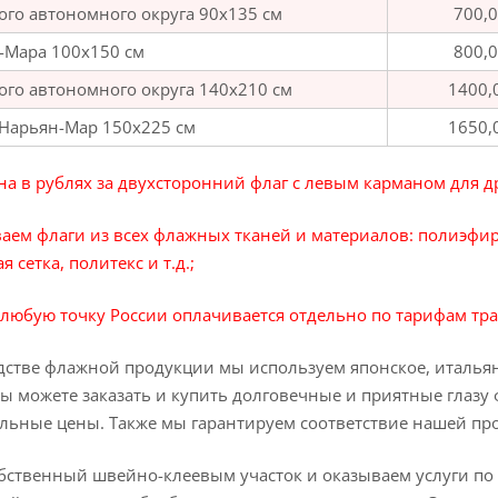
ого автономного округа 90х135 см
700,
-Мара 100х150 см
800,
ого автономного округа 140х210 см
1400,
 Нарьян-Мар 150х225 см
1650,
на в рублях за двухсторонний флаг с левым карманом для д
аем флаги из всех флажных тканей и материалов: полиэфи
я сетка, политекс и т.д.;
 любую точку России оплачивается отдельно по тарифам т
стве флажной продукции мы используем японское, италья
ы можете заказать и купить долговечные и приятные глазу
льные цены. Также мы гарантируем соответствие нашей пр
ственный швейно-клеевым участок и оказываем услуги по у