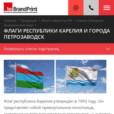
/
/
/
Главная
Продукция
Флаги субъектов РФ
Северо-Западный
/
федеральный округ
ФЛАГИ РЕСПУБЛИКИ КАРЕЛИЯ И ГОРОДА
ПЕТРОЗАВОДСК
Развернуть список подстраниц
Флаг республики Карелия утверждён в 1993 году. Он
представляет собой прямоугольное полотнище,
состоящее из трёх равновеликих горизонтальных полос