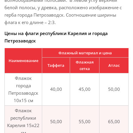
волнообразными полосами. В левом углу верхней
белой полосы, у древка, расположено изображение с
герба города Петрозаводск. Соотношение ширины
флага к его длине – 2:3.
Цены на флаги республики Карелия
и города
Петрозаводск
Флажный материал и цена
Наименование
Флажная
Таффета
Атлас
сетка
Флажок
города
40,00
45,00
50,00
Петрозаводск
10х15 см
Флажок
республики
50,00
55,00
65,00
Карелия 15х22
см