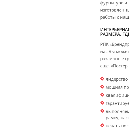
фурнитуре и 
изготовленны
работы с на
ИНТЕРЬЕРНА
РАЗМЕРА, ГД
РПК «Брендпр
нас Вы может
различные гр
ещё. «Постер
лидерство
мощная пр
квалифици
гарантиру
выполняем
рамку, пас
печать по