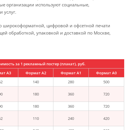
ные организации используют социальные,
 услуг.
по широкоформатной, цифровой и офсетной печати
ей обработкой, упаковкой и доставкой по Москве,
имость за 1 рекламный постер (плакат), руб.
ат А3
Формат А2
Формат А1
Формат А0
62
140
280
500
90
180
360
720
90
180
360
720
52
110
240
420