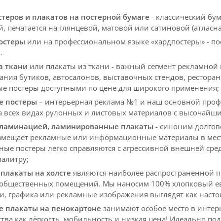
стеров и плакатов на постерной бумаге
- классический бум
 печатается на глянцевой, матовой или сатиновой (атласна
остеры
или на профессиональном языке «хардпостеры» - по
.
а ткани
или плакаты из ткани - важный сегмент рекламной 
ния бутиков, автосалонов, выставочных стендов, ресторано
ые постеры доступными по цене для широкого применения;
е постеры
– интерьерная реклама №1 и наш основной проф
а всех видах рулонных и листовых материалов с высочайши
 ламинацией, ламинированные плакаты
- синоним долгов
размещает рекламные или информационные материалы в ме
ные постеры легко справляются с агрессивной внешней сре
палитру;
 плакаты на холсте
являются наиболее распространенной 
 общественных помещений. Мы наносим 100% хлопковый евр
и, графика или рекламные изображения выглядят как насто
 плакаты на пенокартоне
занимают особое место в интер
тва как лёгкость, мобильность и низкая цена! Идеально по