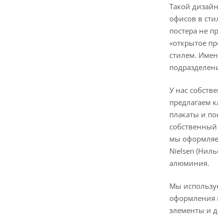
Такой дизайн
офисов в сти
постера не п
«открытое пр
стилем. Имен
подразделен
У нас собств
предлагаем к
плакаты и по
собственный 
мы оформляе
Nielsen (Нил
алюминия.
Мы использу
оформления 
элементы и 