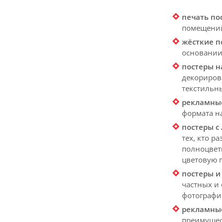
печать по
помещений,
жёсткие п
основании
постеры н
декорирова
текстильн
рекламны
формата н
постеры с
тех, кто 
полноцвет
цветовую 
постеры и
частных и
фотографи
рекламные
преимущес