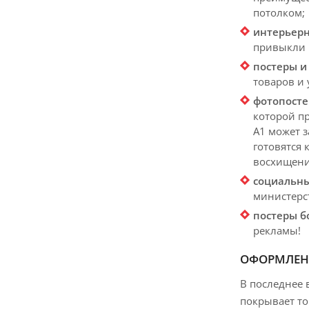
потолком;
интерьер
привыкли 
постеры и
товаров и
фотопосте
которой пр
А1 может 
готовятся 
восхищени
социальн
министерс
постеры б
рекламы!
ОФОРМЛЕНИ
В последнее 
покрывает то