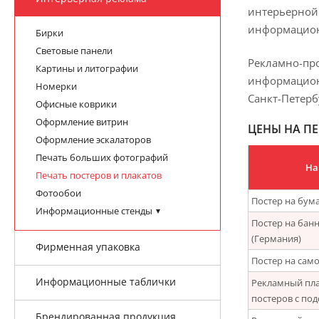
интерьерной 
информационн
Бирки
Световые панели
Рекламно-пр
Картины и литографии
информационн
Номерки
Санкт-Петерб
Офисные коврики
Оформление витрин
ЦЕНЫ НА ПЕ
Оформление эскалаторов
Печать больших фотографий
На
Печать постеров и плакатов
Фотообои
Постер на бумаг
Информационные стенды
Постер на банн
(Германия)
Фирменная упаковка
Постер на само
Информационные таблички
Рекламный плак
постеров с под
Брендированная продукция