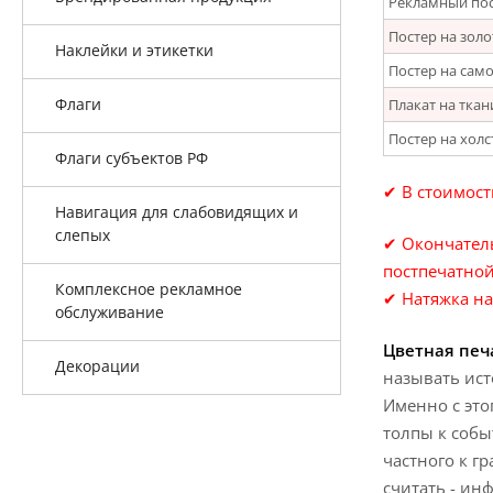
Рекламный пос
Постер на зол
Наклейки и этикетки
Постер на сам
Флаги
Плакат на ткан
Постер на холс
Флаги субъектов РФ
✔ В стоимост
Навигация для слабовидящих и
слепых
✔ Окончатель
постпечатной 
Комплексное рекламное
✔ Натяжка на
обслуживание
Цветная печа
Декорации
называть ис
Именно с это
толпы к собы
частного к г
считать - и