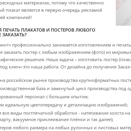
расходных материалах, потому что качественно
й плакат является в первую очередь рекламой
шей компанией!
Я ПЕЧАТЬ ПЛАКАТОВ И ПОСТЕРОВ ЛЮБОГО
Е ЗАКАЗАТЬ?
инт» профессионально занимается изготовлением и печать
е заказать постер с любым изображением (фото) из мировы
афические решения. Наша задача – изготовить постер (плака
 под ключ» это наша работа. От дизайна до получения Заказ
 на российском рынке производства крупноформатных пост
оизводственная база и замкнутый цикл производства под 
рованный персонал с большим опытом;
ем идеальную цветопередачу и детализацию изображений;
 все виды постпечатной обработки - натягивание холста на
парту, вакуумное приклеивание плёнки и так далее);
стеров любого размера на любых рулонных и листовых мате