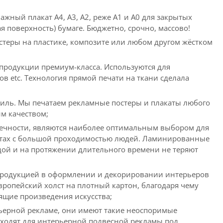
ажный плакат А4, А3, А2, реже А1 и А0 для закрытых
я поверхность) бумаге. Бюджетно, срочно, массово!
стеры на пластике, композите или любом другом жёстком
продукции премиум-класса. Используются для
в etc. Технология прямой печати на ткани сделала
иль. Мы печатаем рекламные постеры и плакаты любого
м качеством;
ечности, являются наиболее оптимальным выбором для
стах с большой проходимостью людей. Ламинированные
дой и на протяжении длительного времени не теряют
продукцией в оформлении и декорировании интерьеров
опейский холст на плотный картон, благодаря чему
ящие произведения искусства;
ьерной рекламе, они имеют такие неоспоримые
дходят для интерьерной подвесной рекламы под