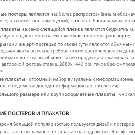
ные постеры
являются наиболее распространённым обознач
всё, что висит вне помещений, называть баннерами или вы
 плакаты на самоклеящейся плёнке
являются бюджетным, 
 услуг в подземном и наземном общественном транспорте;
ры (они же арт-постеры)
по своей сути являются обычными 
едъявляются высокие требования по цветопередаче и детал
занимать до 2 часов, обычно такую продукцию заказывают
к авторской фотовыставке. 2880х1440 dpi, такое бескомпро
я.
ые плакаты
- огромный набор визуальных информационных
тва и ведомства доводят информацию до населения;
ольшого размера или крупноформатные плакаты
- уника
Е ПОСТЕРОВ И ПЛАКАТОВ
время большой популярностью пользуется дизайн постеров б
рцы, так называемое натягивание на подрамник. Это эффект