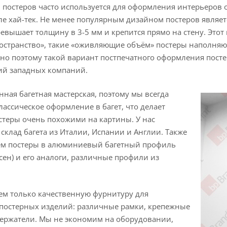
 постеров часто используется для оформления интерьеров 
ле хай-тек. Не менее популярным дизайном постеров являет
ревышает толщину в 3-5 мм и крепится прямо на стену. Этот
остранство», такие «оживляющие объём» постеры наполняют
но поэтому такой вариант постпечатного оформления посте
ий западных компаний.
енная багетная мастерская, поэтому мы всегда
лассическое оформление в багет, что делает
стеры очень похожими на картины. У нас
склад багета из Италии, Испании и Англии. Также
м постеры в алюминиевый багетный профиль
ьсен) и его аналоги, различные профили из
ем только качественную фурнитуру для
постерных изделий: различные рамки, крепежные
держатели. Мы не экономим на оборудовании,