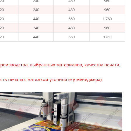
20
240
480
960
20
240
480
960
20
440
660
1 760
20
240
480
960
20
440
660
1760
производства, выбранных материалов, качества печати,
сть печати с натяжкой уточняйте у менеджера).