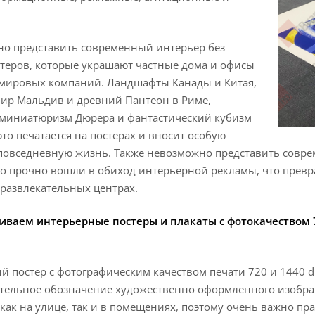
но представить современный интерьер без
теров, которые украшают частные дома и офисы
мировых компаний. Ландшафты Канады и Китая,
ир Мальдив и древний Пантеон в Риме,
миниатюризм Дюрера и фантастический кубизм
это печатается на постерах и вносит особую
повседневную жизнь. Также невозможно представить совре
о прочно вошли в обиход интерьерной рекламы, что превр
 развлекательных центрах.
иваем интерьерные постеры и плакаты с фотокачеством 
 постер с фотографическим качеством печати 720 и 1440 dpi
тельное обозначение художественно оформленного изображ
как на улице, так и в помещениях, поэтому очень важно пр