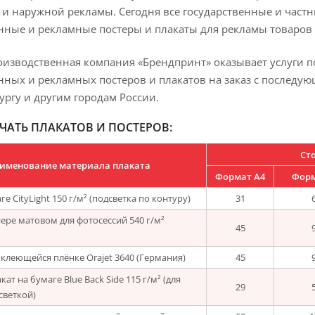
и наружной рекламы. Сегодня все государственные и част
ые и рекламные постеры и плакаты для рекламы товаров и
оизводственная компания «Брендпринт» оказывает услуги 
ых и рекламных постеров и плакатов на заказ с последующ
ургу и другим городам России.
ЧАТЬ ПЛАКАТОВ И ПОСТЕРОВ:
Сто
именование материала плаката
Формат А4
Форм
е CityLight 150 г/м² (подсветка по контуру)
31
ере матовом для фотосессий 540 г/м²
45
клеющейся плёнке Orajet 3640 (Германия)
45
ат на бумаге Blue Back Side 115 г/м² (для
29
светкой)