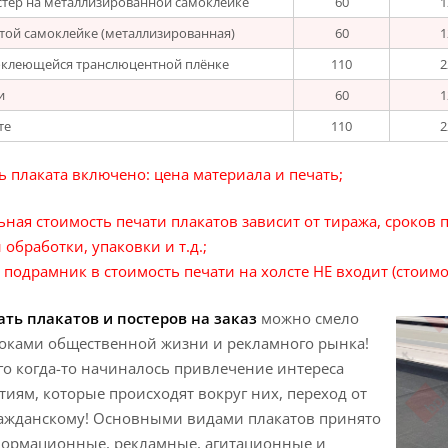
тер на металлизированной самоклейке
60
1
отой самоклейке (металлизированная)
60
1
оклеющейся транслюцентной плёнке
110
2
и
60
1
те
110
2
ь плаката включено: цена материала и печать;
ная стоимость печати плакатов зависит от тиража, сроков 
обработки, упаковки и т.д.;
 подрамник в стоимость печати на холсте НЕ входит (стоимо
ть плакатов и постеров на заказ
можно смело
токами общественной жизни и рекламного рынка!
го когда-то начиналось привлечение интереса
тиям, которые происходят вокруг них, переход от
ражданскому! Основными видами плакатов принято
нформационные, рекламные, агитационные и