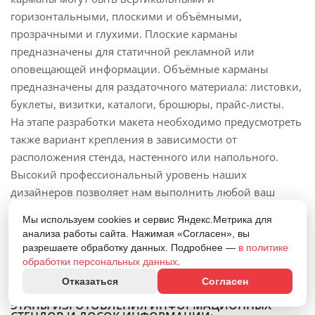
горизонтальными, плоскими и объёмными,
прозрачными и глухими. Плоские карманы
предназначены для статичной рекламной или
оповещающей информации. Объёмные карманы
предназначены для раздаточного материала: листовки,
буклеты, визитки, каталоги, брошюры, прайс-листы.
На этапе разработки макета необходимо предусмотреть
также вариант крепления в зависимости от
расположения стенда, настенного или напольного.
Высокий профессиональный уровень наших
дизайнеров позволяет нам выполнить любой ваш
заказ. При разработке стенда в индивидуальном
Мы используем cookies и сервис Яндекс.Метрика для
порядке Вы получаете возможность увидеть 3D модель
анализа работы сайта. Нажимая «Согласен», вы
стенда непосредственно до начала его производства,
разрешаете обработку данных. Подробнее —
в политике
внести необходимые изменения в макети быть
обработки персональных данных
.
уверенным в конечном результате.
Отказаться
Согласен
ЭТАПЫ ИЗГОТОВЛЕНИЯ ИНФОРМАЦИОННЫХ