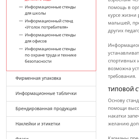
Информационные стенды
помощь в орг
для школы
курсе жизни 
Информационный стенд
малышей, про
«Уголок потребителя»
других педаг
Информационные стенды
для офисов
Информацион
Информационные стенды
устанавливат
по охране труда и технике
спортивных и
безопасности
возможна уст
требования.
Фирменная упаковка
ТИПОВОЙ С
Информационные таблички
Основу станд
помощи высо
Брендированная продукция
накатки зап
желанию доп
Наклейки и этикетки
Карманы пре
Флаги