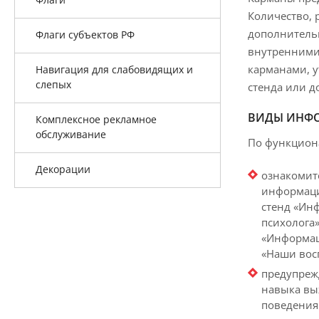
Количество, 
дополнитель
Флаги субъектов РФ
внутренними
карманами, у
Навигация для слабовидящих и
слепых
стенда или д
ВИДЫ ИНФО
Комплексное рекламное
обслуживание
По функцион
Декорации
ознакомит
информаци
стенд «Инф
психолога»
«Информаци
«Наши восп
предупреж
навыка вы
поведения 