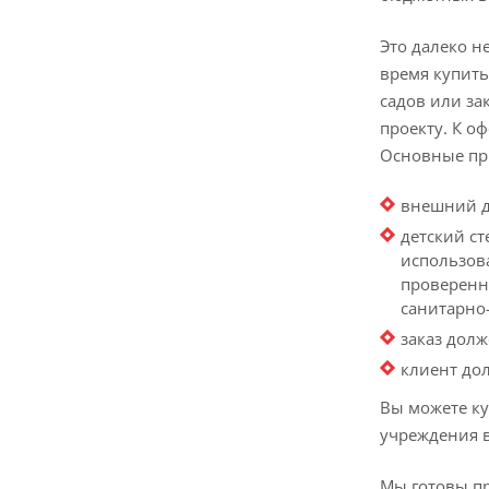
Это далеко н
время купить
садов или за
проекту. К о
Основные пр
внешний д
детский с
использов
проверенн
санитарно
заказ дол
клиент до
Вы можете к
учреждения в
Мы готовы пр