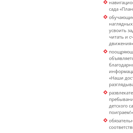
навигацио
сада «План
обучающие
наглядных 
усвоить за
читать и с
движения»,
поощряющи
объявляетс
благодарно
информаци
«Наши дос
разглядыва
развлекате
пребывани
детского с
поиграем!»
обязатель
соответств