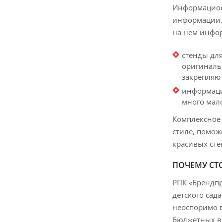
Информацион
информации. 
на нём инфор
стенды для
оригиналь
закрепляют
информацио
много мал
Комплексное
стиле, помож
красивых сте
ПОЧЕМУ СТ
РПК «Брендпр
детского сад
неоспоримо в
бюджетных в