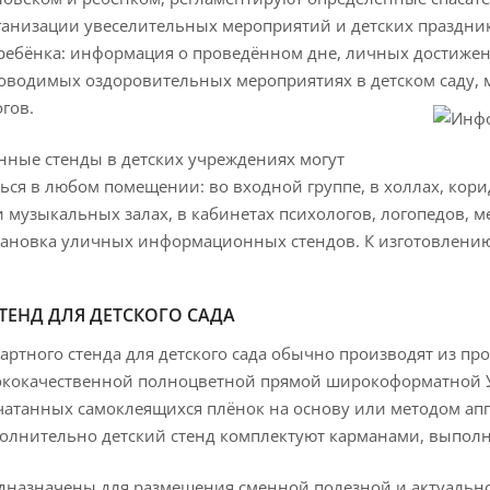
анизации увеселительных мероприятий и детских праздник
ребёнка: информация о проведённом дне, личных достижени
водимых оздоровительных мероприятиях в детском саду, 
огов.
ные стенды в детских учреждениях могут
ься в любом помещении: во входной группе, в холлах, кори
 музыкальных залах, в кабинетах психологов, логопедов, 
ановка уличных информационных стендов. К изготовлению 
ТЕНД ДЛЯ ДЕТСКОГО САДА
артного стенда для детского сада обычно производят из пр
кокачественной полноцветной прямой широкоформатной УФ
ечатанных самоклеящихся плёнок на основу или методом а
олнительно детский стенд комплектуют карманами, выполн
дназначены для размещения сменной полезной и актуальн