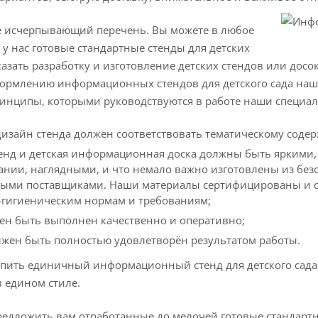
е исчерпывающий перечень. Вы можете в любое
 у нас готовые стандартные стенды для детских
казать разработку и изготовление детских стендов или д
формлению информационных стендов для детского сада наш
инципы, которыми руководствуются в работе наши специал
изайн стенда должен соответствовать тематическому соде
тенд и детская информационная доска должны быть ярким
ании, наглядными, и что немало важно изготовлены из безо
ыми поставщиками. Наши материалы сертифицированы и со
-гигиеническим нормам и требованиям;
жен быть выполнен качественно и оперативно;
лжен быть полностью удовлетворён результатом работы.
упить единичный информационный стенд для детского сада
 едином стиле.
едложить вам отработанные до мелочей готовые стандарт