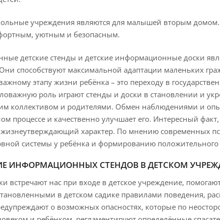
ольные учреждения являются для малышей вторым домом. И
мфортным, уютным и безопасным.
ные детские стенды и детские информационные доски явл
Они способствуют максимальной адаптации маленьких граж
ажному этапу жизни ребёнка – это переходу в государств
ловажную роль играют стенды и доски в становлении и ук
ким коллективом и родителями. Обмен наблюдениями и опы
ом процессе и качественно улучшает его. Интересный факт
жизнеутверждающий характер. По мнению современных псих
рвной системы у ребёнка и формированию положительного
Е ИНФОРМАЦИОННЫХ СТЕНДОВ В ДЕТСКОМ УЧРЕЖ
ки встречают нас при входе в детское учреждение, помогаю
становленными в детском садике правилами поведения, рас
едупреждают о возможных опасностях, которые по неостор
овеком и ребёнком, регламентируют определённые спасат