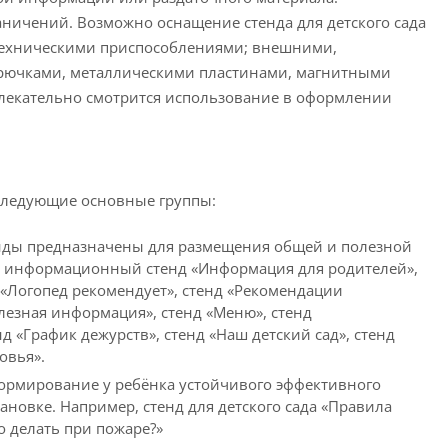
аничений. Возможно оснащение стенда для детского сада
техническими приспособлениями; внешними,
рючками, металлическими пластинами, магнитными
влекательно смотрится использование в оформлении
следующие основные группы:
нды предназначены для размещения общей и полезной
ий информационный стенд «Информация для родителей»,
д «Логопед рекомендует», стенд «Рекомендации
олезная информация», стенд «Меню», стенд
 «График дежурств», стенд «Наш детский сад», стенд
овья».
формирование у ребёнка устойчивого эффективного
новке. Например, стенд для детского сада «Правила
о делать при пожаре?»