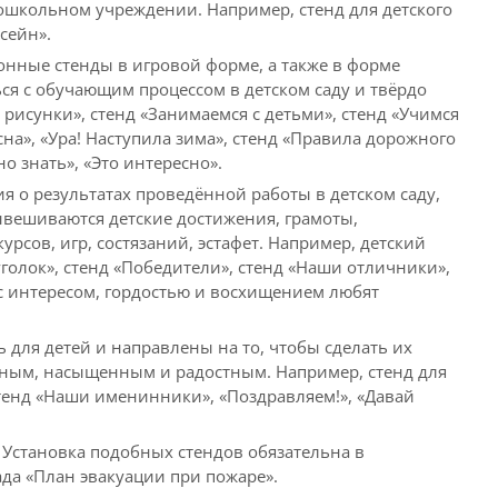
ошкольном учреждении. Например, стенд для детского
сейн».
нные стенды в игровой форме, а также в форме
ся с обучающим процессом в детском саду и твёрдо
 рисунки», стенд «Занимаемся с детьми», стенд «Учимся
есна», «Ура! Наступила зима», стенд «Правила дорожного
 знать», «Это интересно».
 о результатах проведённой работы в детском саду,
вывешиваются детские достижения, грамоты,
сов, игр, состязаний, эстафет. Например, детский
олок», стенд «Победители», стенд «Наши отличники»,
с интересом, гордостью и восхищением любят
 для детей и направлены на то, чтобы сделать их
зным, насыщенным и радостным. Например, стенд для
стенд «Наши именинники», «Поздравляем!», «Давай
 Установка подобных стендов обязательна в
ада «План эвакуации при пожаре».