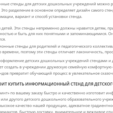
ные стенды для детских дошкольных учреждений можно р
Это разделение в основном определяет дизайн самого стен
мации, вариант и способ установки стенда.
 детей. Эти стенды непременно должны нравится детям, пр
ностью и быть для них понятными и запоминающимися. Они
ся.
нные стенды для родителей и педагогического коллектива 
о времени, поэтому эти стенды отличает лаконичность, пр
 оформление детских дошкольных учреждений стендами и
ет создать в учреждении дружескую семейную комфортную 
ндов превратит обучающий процесс в увлекательное сказоч
ОИТ КУПИТЬ ИНФОРМАЦИОННЫЙ СТЕНД ДЛЯ ДЕТСКОГО
инт» по вашему заказу быстро и качественно изготовит и
а или другого детского дошкольного образовательного учр
ысокое качество нашей продукции, адекватное градиентно
ариантов, быструю доставку, внимательное и вежливое от