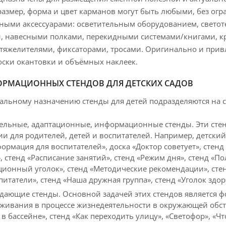
размер, форма и цвет карманов могут быть любыми, без огр
ными аксессуарами: осветительным оборудованием, свето
, навесными полками, перекидными системами/книгами, к
тяжелителями, фиксаторами, тросами. Оригинально и при
оски окантовки и объёмных наклеек.
РМАЦИОННЫХ СТЕНДОВ ДЛЯ ДЕТСКИХ САДОВ
альному назначению стенды для детей подразделяются на 
ельные, адаптационные, информационные стенды. Эти сте
и для родителей, детей и воспитателей. Например, детск
ормация для воспитателей», доска «Доктор советует», стен
, стенд «Расписание занятий», стенд «Режим дня», стенд «П
онный уголок», стенд «Методические рекомендации», стенд
итатели», стенд «Наша дружная группа», стенд «Уголок здор
дающие стенды. Основной задачей этих стендов является 
живания в процессе жизнедеятельности в окружающей обста
в бассейне», стенд «Как переходить улицу», «Светофор», «Чт