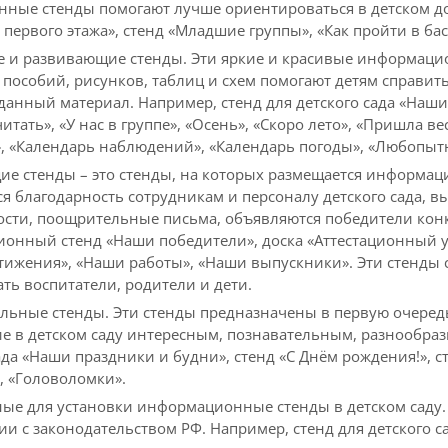
нные стенды помогают лучше ориентироваться в детском д
 первого этажа», стенд «Младшие группы», «Как пройти в бас
 и развивающие стенды. Эти яркие и красивые информацио
пособий, рисунков, таблиц и схем помогают детям справить
данный материал. Например, стенд для детского сада «Наши
читать», «У нас в группе», «Осень», «Скоро лето», «Пришла в
 «Календарь наблюдений», «Календарь погоды», «Любопытно
е стенды – это стенды, на которых размещается информация
я благодарность сотрудникам и персоналу детского сада, 
сти, поощрительные письма, объявляются победители конкур
онный стенд «Наши победители», доска «Аттестационный уг
тижения», «Наши работы», «Наши выпускники». Эти стенды 
ть воспитатели, родители и дети.
льные стенды. Эти стенды предназначены в первую очередь
е в детском саду интересным, познавательным, разнообра
ада «Наши праздники и будни», стенд «С Днём рождения!», 
, «Головоломки».
ные для установки информационные стенды в детском саду.
ии с законодательством РФ. Например, стенд для детского с