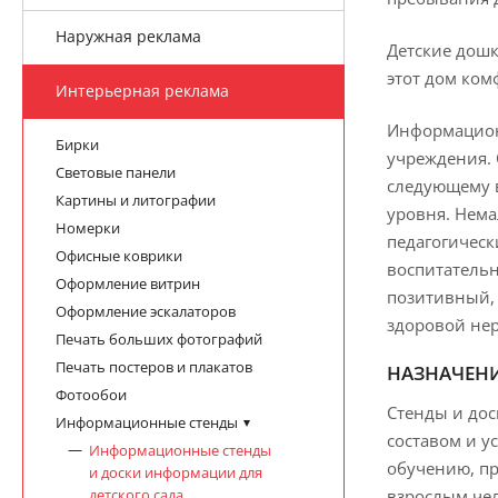
Наружная реклама
Детские дошк
этот дом ко
Интерьерная реклама
Информацион
Бирки
учреждения. 
Световые панели
следующему в
Картины и литографии
уровня. Нема
Номерки
педагогичес
Офисные коврики
воспитательн
Оформление витрин
позитивный, 
Оформление эскалаторов
здоровой не
Печать больших фотографий
Печать постеров и плакатов
НАЗНАЧЕНИ
Фотообои
Стенды и дос
Информационные стенды
составом и у
Информационные стенды
обучению, пр
и доски информации для
детского сада
взрослым чел