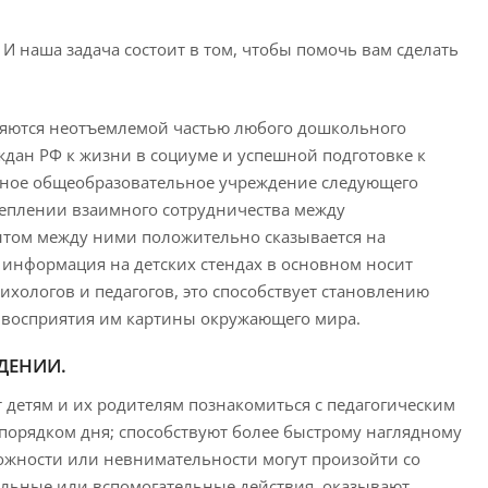
 наша задача состоит в том, чтобы помочь вам сделать
яются неотъемлемой частью любого дошкольного
дан РФ к жизни в социуме и успешной подготовке к
енное общеобразовательное учреждение следующего
реплении взаимного сотрудничества между
том между ними положительно сказывается на
, информация на детских стендах в основном носит
ологов и педагогов, это способствует становлению
 восприятия им картины окружающего мира.
ДЕНИИ.
т детям и их родителям познакомиться с педагогическим
порядком дня; способствуют более быстрому наглядному
ожности или невнимательности могут произойти со
ельные или вспомогательные действия, оказывают