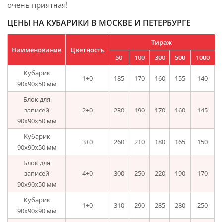
очень приятная!
ЦЕНЫ НА КУБАРИКИ В МОСКВЕ И ПЕТЕРБУРГЕ
Тираж
Наименование
Цветность
50
100
300
500
1000
Кубарик
1+0
185
170
160
155
140
90х90х50 мм
Блок для
записей
2+0
230
190
170
160
145
90х90х50 мм
Кубарик
3+0
260
210
180
165
150
90х90х50 мм
Блок для
записей
4+0
300
250
220
190
170
90х90х50 мм
Кубарик
1+0
310
290
285
280
250
90х90х90 мм