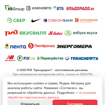
© ООО РПК "Брендпринт" - изготовление рекламы.
При копировании материалов сайта, ссылка на ООО РПК
"Брендпринт" обязательна.
Мы используем cookies и сервис Яндекс.Метрика для
анализа работы сайта. Нажимая «Согласен», вы
8 (800) 555-11-42
разрешаете обработку данных. Подробнее —
в политике
(Звонок по РФ бесплатный)
обработки персональных данных
.
info@brand-print.ru
Отказаться
Согласен