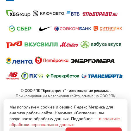
© ООО РПК "Брендпринт" - изготовление рекламы.
При копировании материалов сайта, ссылка на ООО РПК
"Брендпринт" обязательна.
Мы используем cookies и сервис Яндекс.Метрика для
анализа работы сайта. Нажимая «Согласен», вы
8 (800) 555-11-42
разрешаете обработку данных. Подробнее —
в политике
(Звонок по РФ бесплатный)
обработки персональных данных
.
info@brand-print.ru