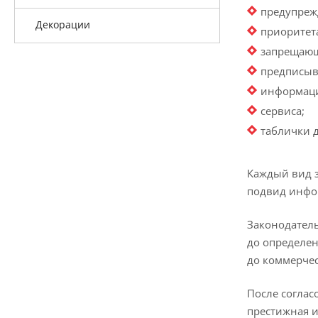
предупреж
Декорации
приоритет
запрещаю
предписы
информаци
сервиса;
таблички 
Каждый вид 
подвид инфо
Законодатель
до определен
до коммерчес
После соглас
престижная и