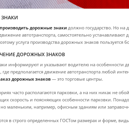
 ЗНАКИ
производить дорожные знаки
должно государство. Но на д
вижение автотранспорта, самостоятельно устанавливают д
Поэтому услуга производства дорожных знаков пользуется 
ЧЕНИЕ ДОРОЖНЫХ ЗНАКОВ
ки информируют и указывают водителю на особенности дви
м, где предполагается движение автотранспорта любой инт
заказ дорожных знаков
— это торговые центры.
ориях часто располагаются парковки, а на них никак не обо
щих скорость и поясняющих особенности парковки. Понадо
, но маленьким, например, офисным зданиям или заправоч
тся в строго определенных ГОСТом размерах и форме, виды