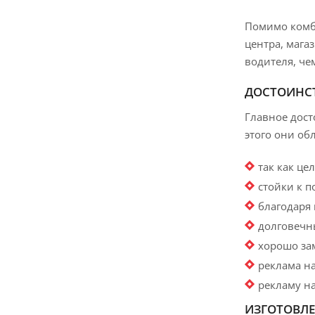
Помимо комб
центра, мага
водителя, че
ДОСТОИНС
Главное дост
этого они о
так как це
стойки к п
благодаря
долговечн
хорошо зам
реклама н
рекламу н
ИЗГОТОВЛ