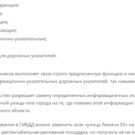
дающие;
а;
щие;
вающие;
онно-указательные;
для дорожных указателей.
знаков выполняет свою строго предписанную функцию и им
рмационно-указательных дорожных указателей, так называ
ство разрешает замену определенных информационных знак
ной улицы или города на те, где помимо этой информации 
кого объекта.
ования в ГИБДД можно заменить знак «улица Ленина 50» на 
 респектабельная рекламная площадка, но получить ее не 