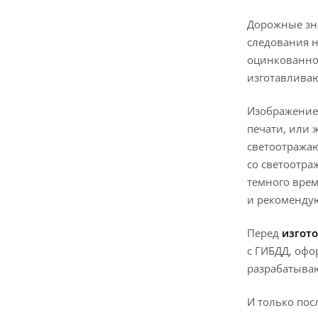
Дорожные зна
следования н
оцинкованное
изготавливаю
Изображение
печати, или 
светоотража
со светоотр
темного врем
и рекомендую
Перед
изгот
с ГИБДД, оф
разрабатываю
И только пос