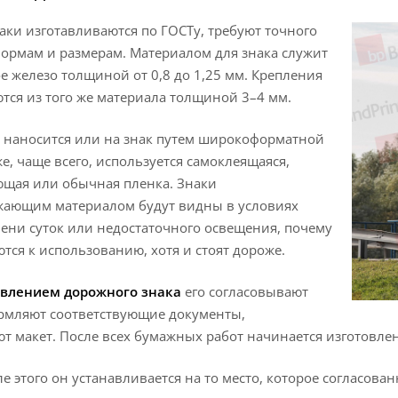
ки изготавливаются по ГОСТу, требуют точного
ормам и размерам. Материалом для знака служит
 железо толщиной от 0,8 до 1,25 мм. Крепления
тся из того же материала толщиной 3–4 мм.
 наносится или на знак путем широкоформатной
же, чаще всего, используется самоклеящаяся,
ющая или обычная пленка. Знаки
ажающим материалом будут видны в условиях
ени суток или недостаточного освещения, почему
тся к использованию, хотя и стоят дороже.
овлением дорожного знака
его согласовывают
ормляют соответствующие документы,
т макет. После всех бумажных работ начинается изготовле
ле этого он устанавливается на то место, которое согласов