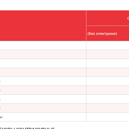
(без электрики)
м
м
м
м
мм