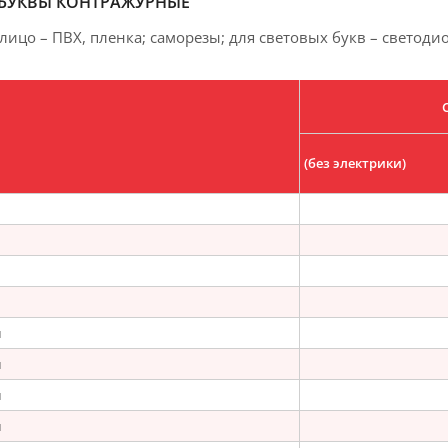
БУКВЫ КОНТРАЖУРНЫЕ
 лицо – ПВХ, пленка; саморезы; для световых букв – светоди
(без электрики)
м
м
м
м