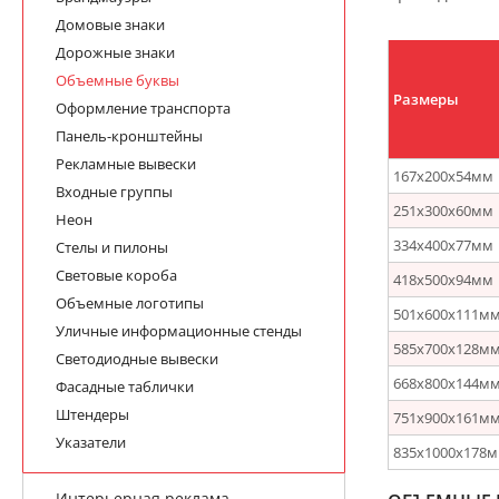
Домовые знаки
Дорожные знаки
Объемные буквы
Размеры
Оформление транспорта
Панель-кронштейны
Рекламные вывески
167х200х54мм
Входные группы
251х300х60мм
Неон
334х400х77мм
Стелы и пилоны
Световые короба
418х500х94мм
Объемные логотипы
501х600х111м
Уличные информационные стенды
585х700х128м
Светодиодные вывески
668х800х144м
Фасадные таблички
Штендеры
751х900х161м
Указатели
835х1000х178
Интерьерная реклама