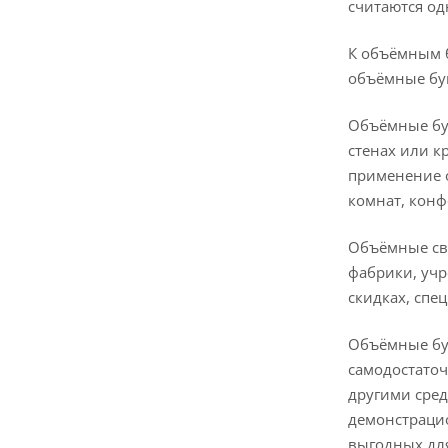
считаются од
К объёмным б
объёмные бу
Объёмные бу
стенах или к
применение о
комнат, конф
Объёмные све
фабрики, учр
скидках, спе
Объёмные бу
самодостаточ
другими сре
демонстраци
выгодных для