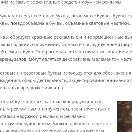
ним из самых эффективных средств наружной рекламы.
уквам относят световые буквы, рекламные буквы, буквы с 
квы, псевдообъёмные буквы, объёмные световые надписи.
квы образуют красивые рекламные и информационные вывес
рышах зданий, сооружений. Однако в последнее время шир
бъёмных букв. Они располагаются во входных зонах бизнес
еренц-залов, могут являться декоративным элементом част
товые и несветовые буквы используются для обозначения 
еждения), сферы деятельности, акцентирования внимания по
циальных предложениях и т. п.
квы могут являться, как высокопродуктивным
ным рекламным инструментом, так и сочетаться с
дствами наружной рекламы и рекламно-
онным оборудованием: !можно добавить перечень
 нашей компании услуг с ссылками на разделы