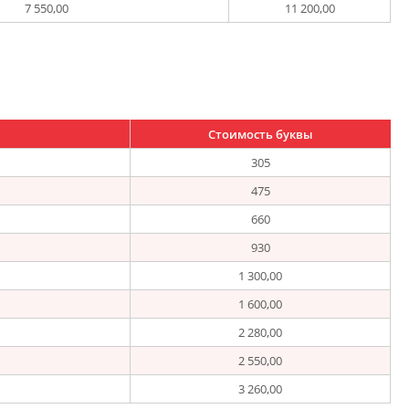
7 550,00
11 200,00
Стоимость буквы
305
475
660
930
1 300,00
1 600,00
2 280,00
2 550,00
3 260,00