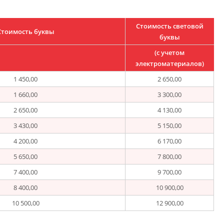
Стоимость световой
Стоимость буквы
буквы
(с учетом
электроматериалов)
1 450,00
2 650,00
1 660,00
3 300,00
2 650,00
4 130,00
3 430,00
5 150,00
4 200,00
6 170,00
5 650,00
7 800,00
7 400,00
9 700,00
8 400,00
10 900,00
10 500,00
12 900,00