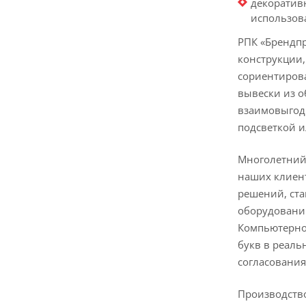
декоратив
использов
РПК «Брендпр
конструкции,
сориентирова
вывески из о
взаимовыгодн
подсветкой и
Многолетний 
наших клиен
решений, ст
оборудовании
Компьютерное
букв в реаль
согласования
Производство