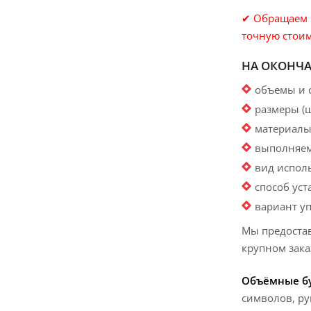
✔ Обращаем В
точную стоим
НА ОКОНЧ
объемы и 
размеры (
материалы
выполняем
вид исполь
способ ус
вариант уп
Мы предоста
крупном зака
Объёмные б
символов, ру