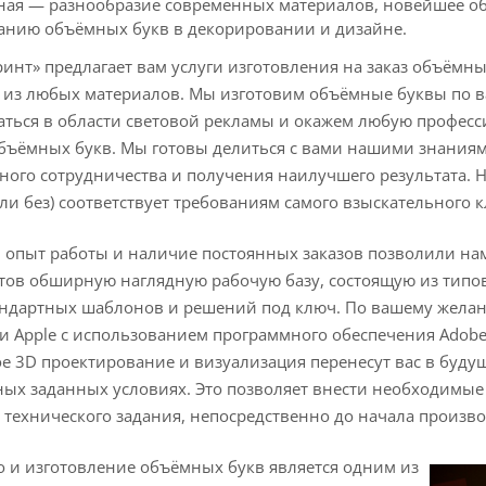
ная — разнообразие современных материалов, новейшее о
анию объёмных букв в декорировании и дизайне.
инт» предлагает вам услуги изготовления на заказ объёмн
 из любых материалов. Мы изготовим объёмные буквы по 
ться в области световой рекламы и окажем любую профес
бъёмных букв. Мы готовы делиться с вами нашими знаниям
ого сотрудничества и получения наилучшего результата. Н
ли без) соответствует требованиям самого взыскательного к
опыт работы и наличие постоянных заказов позволили нам
тов обширную наглядную рабочую базу, состоящую из типо
андартных шаблонов и решений под ключ. По вашему жела
 Apple с использованием программного обеспечения Adobe 
 3D проектирование и визуализация перенесут вас в буду
ных заданных условиях. Это позволяет внести необходимые
 технического задания, непосредственно до начала произво
 и изготовление объёмных букв является одним из