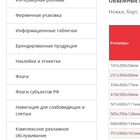
ОБЪЕМНЫЕ 
Ножки, борт,
Фирменная упаковка
Информационные таблички
Размеры
Брендированная продукция
Наклейки и этикетки
167х200х54мм
251х300х60мм
Флаги
334х400х77мм
Флаги субъектов РФ
418х500х94мм
501х600х111м
Навигация для слабовидящих и
слепых
585х700х128м
668х800х144м
Комплексное рекламное
751х900х161м
обслуживание