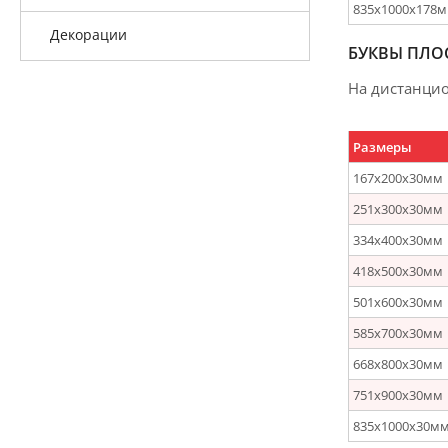
835х1000х178
Декорации
БУКВЫ ПЛО
На дистанцио
Размеры
167х200х30мм
251х300х30мм
334х400х30мм
418х500х30мм
501х600х30мм
585х700х30мм
668х800х30мм
751х900х30мм
835х1000х30м