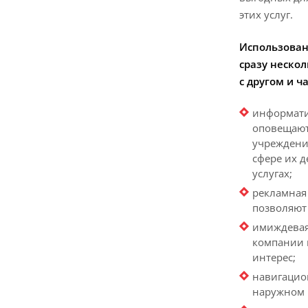
этих услуг.
Использован
сразу неско
с другом и 
информати
оповещают
учреждения
сфере их 
услугах;
рекламная
позволяют
имиждевая
компании 
интерес;
навигацио
наружном 