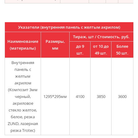
Указатели (внутренняя панель с желтым акрилом)
Тираж, шт / Стоимость, руб.
Наименование
Размеры,
до 9
от 10 до
Более
(материалы)
мм
шт.
49 шт.
50 шт.
Внутренняя
панель с
желтым
акрилом
(Композит 3мм
черный,
1295*295мм
4100
3850
3600
акриловое
стекло желтое,
белое, резка
ZUND, лазерная
резка Trotec)