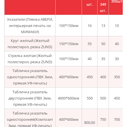
350шт
шт.
349
шт.
Указатели (Пленка АВЕРИ,
интерьерная печать на
100*150мм
16
13
10
МИМАКИ)
Круг желтый (Желтый
150*150мм
55
50
40
полистирол, резка ZUND)
Стрелка желтая (Желтый
100*150мм
40
35
30
полистирол, резка ZUND)
Табличка указатель
односторонняя (ПВХ 3мм,
400*600мм
450
400
350
прямая УФ-печать)
Табличка указатель
двусторонняя (ПВХ 3мм,
4000*600мм
550
500
450
прямая УФ-печать)
Табличка указатель
односторонняя(Композит
400*600мм
750
700
800,00
3мм, прямая УФ-печать)