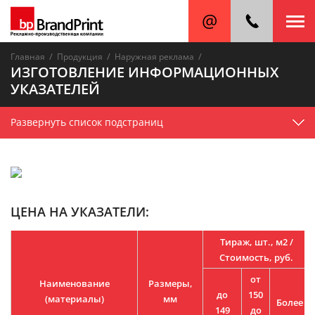
/
/
/
Главная
Продукция
Наружная реклама
ИЗГОТОВЛЕНИЕ ИНФОРМАЦИОННЫХ
УКАЗАТЕЛЕЙ
Развернуть список подстраниц
ЦЕНА НА УКАЗАТЕЛИ:
Тираж, шт., м2 /
Стоимость, руб.
от
Наименование
Размеры,
до
150
(материалы)
мм
Более
149
до