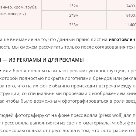
2*2м
7400,
аннер, хром. труба,
ние, люверсы)
2*3м
9100,
3*3м
11 400
ше внимание на то, что данный прайс-лист на
изготовлен
ость мы сможем рассчитать только после согласования техн
Л — ИЗ РЕКЛАМЫ И ДЛЯ РЕКЛАМЫ
м
или бренд-воллом называют рекламную конструкцию, пре
 которой полностью покрыта логотипами брендов или рекл
за того, что на их фоне обычно происходит встреча между 
струкции, со специальными прорезями с изображением кин
ак чтобы было возможным сфотографироваться в роли звез
юдей фотографируют на фоне пресс волла (press woll) для 
 пресс волла выполняется из светлогоматериала, чтобы фо
Спонсорам польза от пресс-волла в том, что фотографии со 