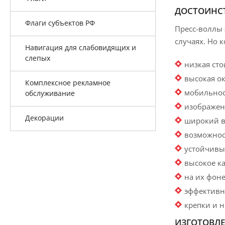
ДОСТОИНСТ
Флаги субъектов РФ
Пресс-воллы 
случаях. Но 
Навигация для слабовидящих и
слепых
низкая сто
высокая ок
Комплексное рекламное
мобильност
обслуживание
изображен
Декорации
широкий в
возможнос
устойчивы
высокое к
на их фон
эффективн
крепки и 
ИЗГОТОВЛЕ