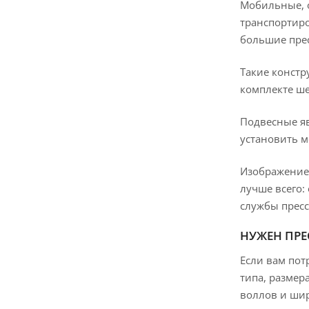
Мобильные, о
транспортиро
большие прес
Такие констр
комплекте ше
Подвесные яв
установить м
Изображение 
лучше всего:
службы пресс
НУЖЕН ПРЕС
Если вам пот
типа, размер
воллов и ши