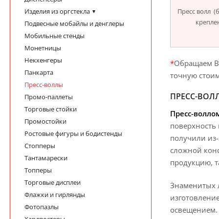
Изделия из оргстекла
Пресс волл (б
крепле
Подвесные мобайлы и денглеры
Мобильные стенды
Монетницы
Некхенгеры
*
Обращаем Ва
Панкарта
точную стоим
Пресс-воллы
ПРЕСС-ВОЛ
Промо-паллеты
Торговые стойки
Пресс-волло
Промостойки
поверхность
Ростовые фигуры и бодистенды
получили из-
Стопперы
сложной кон
Тантамарески
продукцию, т
Топперы
Торговые дисплеи
Знаменитых л
Флажки и гирлянды
изготовление
Фотопазлы
освещением. 