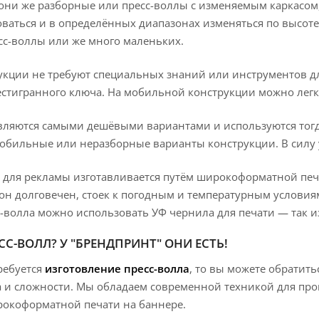
ни же разборные или пресс-воллы с изменяемым каркасом, м
ваться и в определённых диапазонах изменяться по высоте 
с-воллы или же много маленьких.
укции не требуют специальных знаний или инструментов д
стигранного ключа. На мобильной конструкции можно легк
ляются самыми дешёвыми вариантами и используются тогда
обильные или неразборные варианты конструкции. В силу у
для рекламы изготавливается путём широкоформатной печат
 он долговечен, стоек к погодным и температурным условия
-волла можно использовать УФ чернила для печати — так 
С-ВОЛЛ? У "БРЕНДПРИНТ" ОНИ ЕСТЬ!
ребуется
изготовление пресс-волла
, то вы можете обратит
а и сложности. Мы обладаем современной техникой для про
рокоформатной печати на баннере.