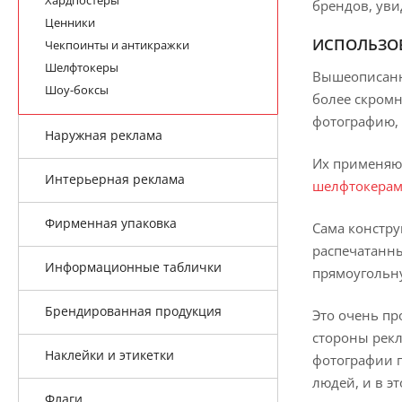
Хардпостеры
брендов, ув
Ценники
ИСПОЛЬЗОВ
Чекпоинты и антикражки
Шелфтокеры
Вышеописанны
Шоу-боксы
более скромн
фотографию, 
Наружная реклама
Их применяют
Интерьерная реклама
шелфтокерам
Фирменная упаковка
Сама констру
распечатанны
Информационные таблички
прямоугольн
Брендированная продукция
Это очень пр
стороны рекл
Наклейки и этикетки
фотографии п
людей, и в э
Флаги