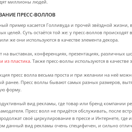
идят миллионы людей.
АНИЕ ПРЕСС-ВОЛЛОВ
й пример касается Голливуда и прочей звёздной жизни, в
ых целей. Суть остаётся той же: у пресс-воллов происходят
или же они используются в качестве элемента декора.
 на выставках, конференциях, презентациях, различных ш
и из пластика
. Также пресс-воллы используются в качестве 
кция пресс волла весьма проста и при желании на неё мож
й ранее. Пресс воллы бывают самых разных размеров, выт
ую форму.
одуктивный вид рекламы, где товар или бренд компании рек
амодателя. Пресс волл не придётся обслуживать, после встре
родолжат своё циркулирование в прессе и Интернете, где 
том данный вид рекламы очень специфичен, и сильно отлич