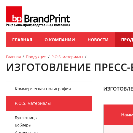
ГЛАВНАЯ
О КОМПАНИИ
НОВОСТИ
ПРО
Главная
/
Продукция
/
P.O.S. материалы
/
ИЗГОТОВЛЕНИЕ ПРЕСС
ИЗГОТОВЛЕ
Коммерческая полиграфия
P.O.S. материалы
Наим
Буклетницы
Воблеры
Диспенсеры