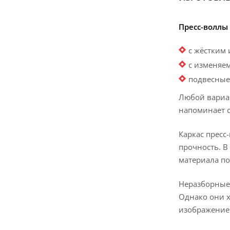
Пресс-воллы
с жёстким
с изменяе
подвесные
Любой вариан
напоминает с
Каркас пресс
прочность. В
материала п
Неразборные 
Однако они х
изображение