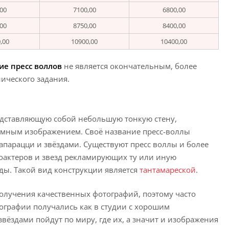
00
7100,00
6800,00
00
8750,00
8400,00
,00
10900,00
10400,00
ие пресс воллов
не является окончательным, более
ического задания.
дставляющую собой небольшую тонкую стену,
амным изображением. Своё название пресс-воллы
папарацци и звёздами. Существуют пресс воллы и более
оактеров и звезд рекламирующих ту или иную
ды. Такой вид конструкции является
тантамареской
.
получения качественных фотографий, поэтому часто
тографии получались как в студии с хорошим
звёздами пойдут по миру, где их, а значит и изображения