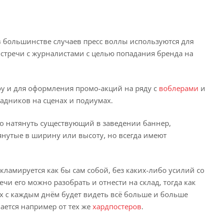
 большинстве случаев пресс воллы используются для
 встречи с журналистами с целью попадания бренда на
оу и для оформления промо-акций на ряду с
воблерами
и
задников на сценах и подиумах.
но натянуть существующий в заведении баннер,
янутые в ширину или высоту, но всегда имеют
ламируется как бы сам собой, без каких-либо усилий со
чи его можно разобрать и отнести на склад, тогда как
их с каждым днём будет видеть всё больше и больше
ается например от тех же
хардпостеров
.