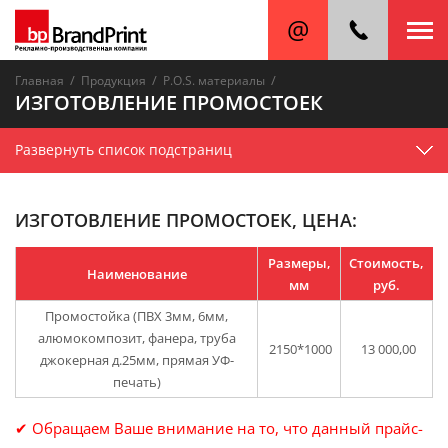
/
/
/
Главная
Продукция
P.O.S. материалы
ИЗГОТОВЛЕНИЕ ПРОМОСТОЕК
Развернуть список подстраниц
ИЗГОТОВЛЕНИЕ ПРОМОСТОЕК, ЦЕНА:
Размеры,
Стоимость,
Наименование
мм
руб.
Промостойка (ПВХ 3мм, 6мм,
алюмокомпозит, фанера, труба
2150*1000
13 000,00
джокерная д.25мм, прямая УФ-
печать)
✔ Обращаем Ваше внимание на то, что данный прайс-