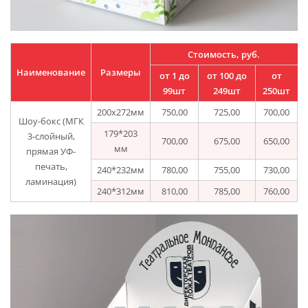
Стоимость, руб.
Наименование
Размеры
от 1 до
от 100 до
от
99шт
249шт
250шт
200х272мм
750,00
725,00
700,00
Шоу-бокс (МГК
179*203
3-слойный,
700,00
675,00
650,00
мм
прямая УФ-
печать,
240*232мм
780,00
755,00
730,00
ламинация)
240*312мм
810,00
785,00
760,00