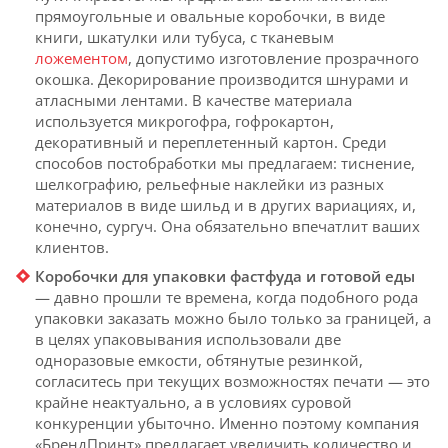
прямоугольные и овальные коробочки, в виде
книги, шкатулки или тубуса, с тканевым
ложементом
, допустимо изготовление прозрачного
окошка. Декорирование производится шнурами и
атласными лентами. В качестве материала
используется микрогофра, гофрокартон,
декоративный и переплетенный картон. Среди
способов постобработки мы предлагаем: тиснение,
шелкографию, рельефные наклейки из разных
материалов в виде шильд и в других вариациях, и,
конечно, сургуч. Она обязательно впечатлит ваших
клиентов.
Коробочки для упаковки фастфуда и готовой еды
— давно прошли те времена, когда подобного рода
упаковки заказать можно было только за границей, а
в целях упаковывания использовали две
одноразовые емкости, обтянутые резинкой,
согласитесь при текущих возможностях печати — это
крайне неактуально, а в условиях суровой
конкуренции убыточно. Именно поэтому компания
«БрендПринт» предлагает увеличить количество и