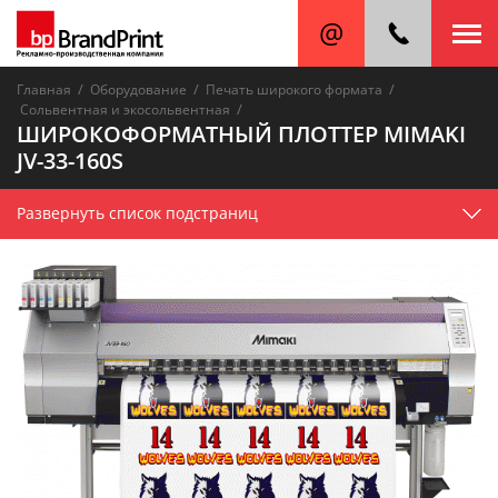
/
/
/
Главная
Оборудование
Печать широкого формата
/
Сольвентная и экосольвентная
ШИРОКОФОРМАТНЫЙ ПЛОТТЕР MIMAKI
JV-33-160S
Развернуть список подстраниц