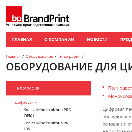
ГЛАВНАЯ
О КОМПАНИИ
НОВОСТИ
ПРО
Главная
/
Оборудование
/
Типография
/
ОБОРУДОВАНИЕ ДЛЯ Ц
Полноцветн
Типография
Монохромна
Цифровая
Цифровая пе
Konica Minolta bizhub PRO
C6501
оборудование
Konica Minolta bizhub PRO
основании эт
1051
на листовую