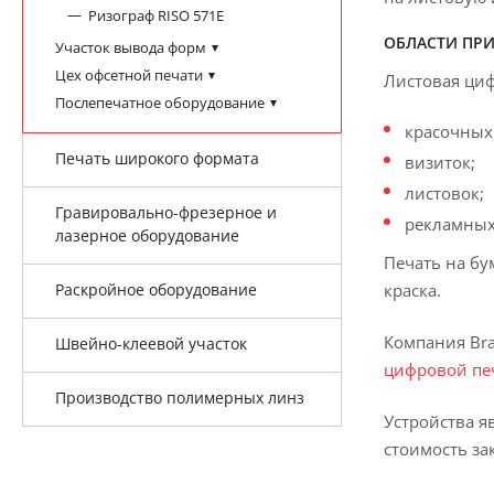
Ризограф RISO 571E
ОБЛАСТИ ПР
Участок вывода форм
Цех офсетной печати
Листовая циф
Послепечатное оборудование
красочных
Печать широкого формата
визиток;
листовок;
Гравировально-фрезерное и
рекламных 
лазерное оборудование
Печать на бу
краска.
Раскройное оборудование
Компания Bra
Швейно-клеевой участок
цифровой печ
Производство полимерных линз
Устройства я
стоимость за