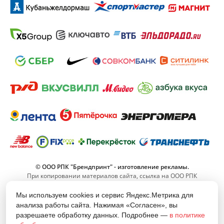
© ООО РПК "Брендпринт" - изготовление рекламы.
При копировании материалов сайта, ссылка на ООО РПК
"Брендпринт" обязательна.
Мы используем cookies и сервис Яндекс.Метрика для
анализа работы сайта. Нажимая «Согласен», вы
8 (800) 555-11-42
разрешаете обработку данных. Подробнее —
в политике
(Звонок по РФ бесплатный)