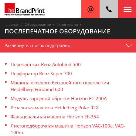
/
/
/
Главная
Оборудование
Типография
ПОСЛЕПЕЧАТНОЕ ОБОРУДОВАНИЕ
Развернуть список подстраниц
Переплётчик Renz Autobind 500
Перфоратор Renz Super 700
Машина клеевого бесшвейного скрепления
Heidelberg Eurobind 600
Модуль торцевой обрезки Horizon FC-200A
Резальная машина Heidelberg Polar 92X
Фальцевальная машина Horizon EF-354
Листоподборочная машина Horizon VAC-100a, VAC-
100m