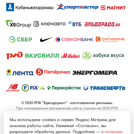
© ООО РПК "Брендпринт" - изготовление рекламы.
При копировании материалов сайта, ссылка на ООО РПК
"Брендпринт" обязательна.
Мы используем cookies и сервис Яндекс.Метрика для
анализа работы сайта. Нажимая «Согласен», вы
8 (800) 555-11-42
разрешаете обработку данных. Подробнее —
в политике
(Звонок по РФ бесплатный)