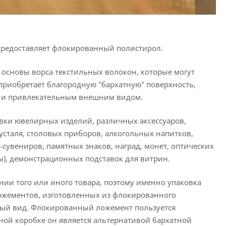
предоставляет флокированный полистирол.
 основы ворса текстильных волокон, которые могут
риобретает благородную "бархатную" поверхность,
ю и привлекательным внешним видом.
ки ювелирных изделий, различных аксессуаров,
сталя, столовых приборов, алкогольных напитков,
-сувениров, памятных знаков, наград, монет, оптических
ы), демонстрационных подставок для витрин.
нии того или иного товара, поэтому именно упаковка
ожементов, изготовленных из флокированного
ный вид. Флокированный ложемент пользуется
ой коробке он является альтернативой бархатной