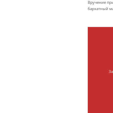
Вручение при
бархатный ма
За