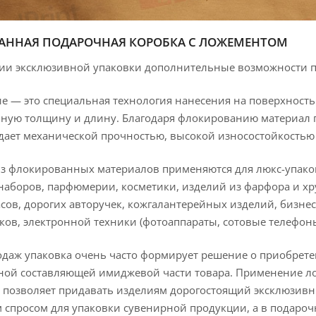
АННАЯ ПОДАРОЧНАЯ КОРОБКА С ЛОЖЕМЕНТОМ
нии эксклюзивной упаковки дополнительные возможности 
 — это специальная технология нанесения на поверхность
ную толщину и длину. Благодаря флокированию материал п
адает механической прочностью, высокой износостойкость
з флокированных материалов применяются для люкс-упаков
аборов, парфюмерии, косметики, изделий из фарфора и хру
асов, дорогих авторучек, кожгалантерейных изделий, бизнес
ков, электронной техники (фотоаппараты, сотовые телефон
одаж упаковка очень часто формирует решение о приобрете
жной составляющей имиджевой части товара. Применение л
, позволяет придавать изделиям дорогостоящий эксклюзив
просом для упаковки сувенирной продукции, а в подарочн