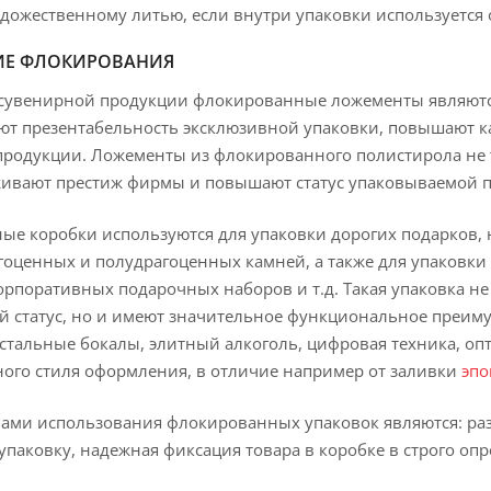
удожественному литью, если внутри упаковки используется
ИЕ ФЛОКИРОВАНИЯ
 сувенирной продукции флокированные ложементы являютс
т презентабельность эксклюзивной упаковки, повышают ка
продукции. Ложементы из флокированного полистирола не 
живают престиж фирмы и повышают статус упаковываемой 
е коробки используются для упаковки дорогих подарков, на
гоценных и полудрагоценных камней, а также для упаковки
орпоративных подарочных наборов и т.д. Такая упаковка н
 статус, но и имеют значительное функциональное преиму
устальные бокалы, элитный алкоголь, цифровая техника, о
ого стиля оформления, в отличие например от заливки
эпо
ами использования флокированных упаковок являются: раз
упаковку, надежная фиксация товара в коробке в строго оп