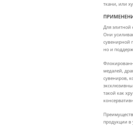
ткани, или х
ПРИМЕНЕН
Для элитной
Они усиливаю
сувенирной 
но и поддер
Флокированны
медалей, дра
сувениров, к
эксклюзивный
такой как хр
консервативн
Преимуществ
продукции в 