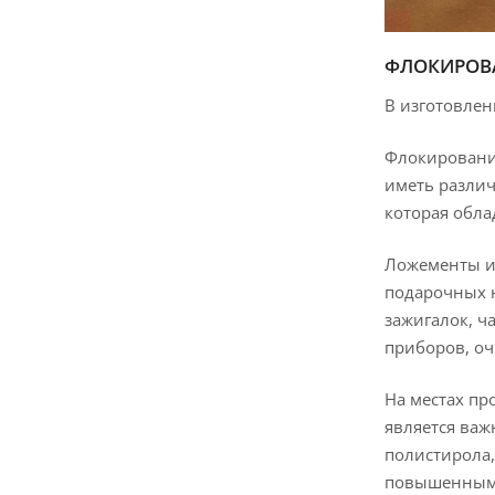
ФЛОКИРОВ
В изготовле
Флокирование
иметь различ
которая обл
Ложементы и
подарочных н
зажигалок, ч
приборов, оч
На местах пр
является ва
полистирола
повышенным с