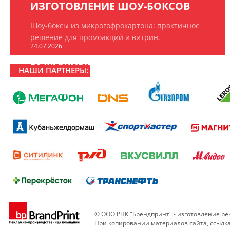
ИЗГОТОВЛЕНИЕ ШОУ-БОКСОВ
Шоу-боксы из микрогофрокартона: практичное
решение для промоакций и витрин.
24.07.2026
БУМАЖНЫЕ ПАКЕТЫ НА ЗАКАЗ
НАШИ ПАРТНЕРЫ:
ООО «РПК «БрендПринт» изготавливает
эксклюзивные брендированные пакеты.
20.07.2026
16 ЛЕТ РПК «БРЕНДПРИНТ»
16 лет создаём то, что замечают: рекламно-
производственная компания «БрендПринт»
отмечает день рождения.
© ООО РПК "Брендпринт" - изготовление ре
При копировании материалов сайта, ссылк